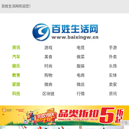
百姓生活网欢迎您！
资讯
游戏
电竞
手游
汽车
美食
做菜
外卖
娱乐
时尚
服装
头饰
教育
购物
电商
实体
家居
微商
微店
卖家
科技
区块链
行情
资讯
广告