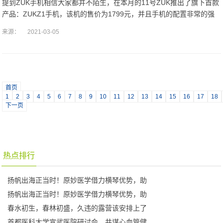
提到ZUK手机相信大家都并不陌生，在本月的11号ZUK推出了旗下首款
产品：ZUKZ1手机，该机的售价为1799元，并且手机的配置非常的强
悍，相信也是留给了大家很不错的印象，虽然只是进军手机行业的首款
来源：
2021-03-05
产
首页
1
2
3
4
5
6
7
8
9
10
11
12
13
14
15
16
17
18
下一页
热点排行
扬帆出海正当时！原妙医学借力横琴优势，助
扬帆出海正当时！原妙医学借力横琴优势，助
春水初生，春林初盛，久违的露营该安排上了
首都医科大学宣武医院研讨会，共谋心血管健