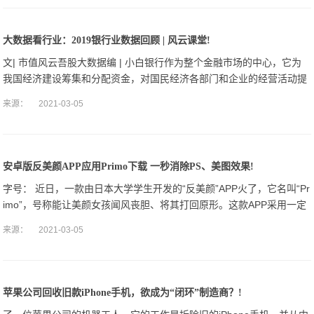
大数据看行业：2019银行业数据回顾 | 风云课堂!
文| 市值风云吾股大数据编 | 小白银行作为整个金融市场的中心，它为
我国经济建设筹集和分配资金，对国民经济各部门和企业的经营活动提
供金融服务，是社会经济活动顺利进行的纽带。
来源：
2021-03-05
安卓版反美颜APP应用Primo下载 一秒消除PS、美图效果!
字号： 近日，一款由日本大学学生开发的“反美颜”APP火了，它名叫“Pr
imo”，号称能让美颜女孩闻风丧胆、将其打回原形。这款APP采用一定
的算法，能够一秒消除大头贴、PS、美图效果，将变大的眼睛、变
来源：
2021-03-05
苹果公司回收旧款iPhone手机，欲成为“闭环”制造商？!