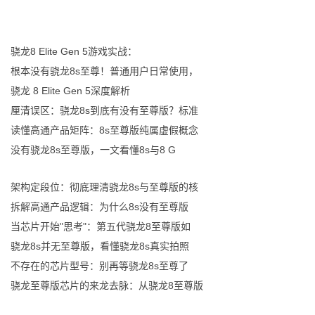
骁龙8 Elite Gen 5游戏实战：
根本没有骁龙8s至尊！普通用户日常使用，
骁龙 8 Elite Gen 5深度解析
厘清误区：骁龙8s到底有没有至尊版？标准
读懂高通产品矩阵：8s至尊版纯属虚假概念
没有骁龙8s至尊版，一文看懂8s与8 G
架构定段位：彻底理清骁龙8s与至尊版的核
拆解高通产品逻辑：为什么8s没有至尊版
当芯片开始"思考"：第五代骁龙8至尊版如
骁龙8s并无至尊版，看懂骁龙8s真实拍照
不存在的芯片型号：别再等骁龙8s至尊了
骁龙至尊版芯片的来龙去脉：从骁龙8至尊版