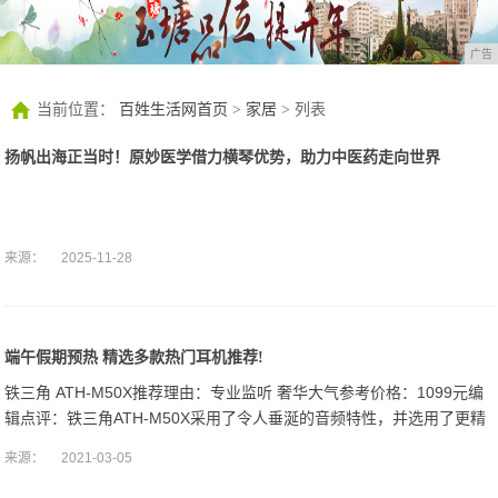
广告
当前位置：
百姓生活网首页
>
家居
> 列表
扬帆出海正当时！原妙医学借力横琴优势，助力中医药走向世界
来源：
2025-11-28
端午假期预热 精选多款热门耳机推荐!
铁三角 ATH-M50X推荐理由：专业监听 奢华大气参考价格：1099元编
辑点评：铁三角ATH-M50X采用了令人垂涎的音频特性，并选用了更精
致的耳垫和可拆卸的连接线。从大口径的驱动单元到优质隔音耳罩
来源：
2021-03-05