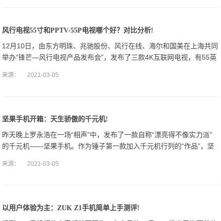
风行电视55寸和PPTV-55P电视哪个好？对比分析!
12月10日，由东方明珠、兆驰股份、风行在线、海尔和国美在上海共同
举办“锋芒—风行电视产品发布会”，发布了三款4K互联网电视，有55英
寸、49英寸和43英寸三个规格，售价分别为2799元、2299元和
来源：
2021-03-05
坚果手机开箱：天生骄傲的千元机!
昨天晚上罗永浩在一场“相声”中，发布了一款自称“漂亮得不像实力派”
的千元机——坚果手机。作为锤子第一款加入千元机行列的“作品”，坚
果承载了老罗满满的诚意，事不宜迟，快来看看这款坚果手机吧！坚果
来源：
2021-03-05
手机配备
以用户体验为主：ZUK Z1手机简单上手测评!