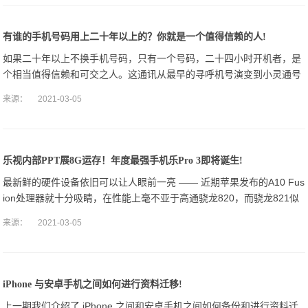
有谁的手机号码用上二十年以上的？你就是一个值得信赖的人!
​如果二十年以上不换手机号码，只有一个号码，二十四小时开机者，是
个相当值得信赖和可交之人。这通讯从最早的寻呼机号演变到小灵通号
再到现在的4G号，手机从摩托罗拉到诺基亚，从酷派大神到华为。
来源：
2021-03-05
乐视内部PPT展8G运存！年度最强手机乐Pro 3即将诞生!
最新鲜的硬件设备依旧可以让人眼前一亮 —— 近期苹果发布的A10 Fus
ion处理器就十分吸睛，在性能上毫不亚于高通骁龙820，而骁龙821似
乎依然“雷声大雨点小”。
来源：
2021-03-05
iPhone 与安卓手机之间如何进行资料迁移!
​上一期我们介绍了 iPhone 之间和安卓手机之间如何备份和进行资料迁