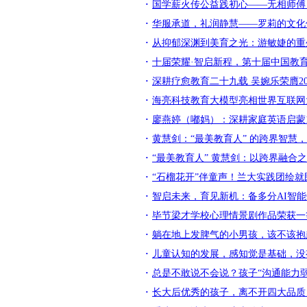
国学薪火传公益践初心——无相师傅
华服承道，礼润静慧——罗莉的文化
从抑郁深渊到美育之光：游敏婕的重
十届荣耀·智启新程，第十届中国教
深耕疗愈教育二十九载 吴婉乐荣膺20
海亮科技教育大模型亮相世界互联网
廖燕婷（嘟妈）：深耕家庭英语启蒙
黄慧剑：“最美教育人” 的跨界智慧
“最美教育人” 黄慧剑：以跨界融合
“石榴花开”伴童声！兰大实践团绘
智启未来，育见新机：备多分AI智
毕节梁才学校心理情景剧作品荣获一
躺在地上发脾气的小男孩，该不该抱
儿童认知的发展，感知觉是基础，没
总是不敢说不会说？孩子“沟通能力
长大后优秀的孩子，离不开四大品质