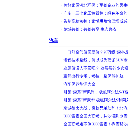
美好家园河北环保：军创企业的民生
广东一三七化工黄景柱：绿色革命的
告别高糖负担！家悦烘焙恰巴塔成减
楚城共创：共创共享 生态兴农
汽车
一口好空气值回票价？20万级“森林
增程技术路线，何以成为硬派SUV
这颜值没人不爱吧？ 这妥妥的少女
宝妈出行专场，考拉一路保驾护航
汽车保养常识大全
引领“森系”新风尚，极狐阿尔法S/T
引领“森系”新豪华 极狐阿尔法S和
京城德比大战，魔核兄弟助阵！北汽
BJ60雷霆全国大联考，从沙漠到冰雪
全国联考难不倒BJ60雷霆！掏雪豁