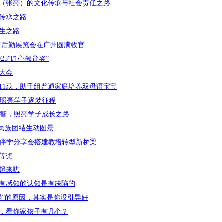
（张亮）的文化传承与社会责任之路
传承之路
生之路
育后勤展览会在广州圆满收官
25“匠心教育奖”
大会
11载，助千组普通家庭培养双母语宝宝
，照亮学子逐梦征程
之智，照亮学子成长之路
就民族团结生动图景
能伴学分享会搭建教培转型新桥梁
等奖
起来哄
有感知的认知是有缺陷的
弱”的原因，其实是你没引导好
，看你家孩子有几个？