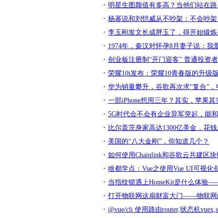
明星生图颜值有多高？当他们站在路
杨幂说和刘恺威从不吵架：不会吵架
李玉刚发文长成胖玉了，得开始锻炼
1974年，秦汉对怀孕8月妻子说：
创业板注册制“开门迎客” 普通投资者
荣耀10i发布：荣耀10青春版的升级
华为销量攀升，谷歌再次求“复合”
一部iPhone想用三年？其实，苹果
5G时代会不会有企业异军突起，能
比尔盖茨身家高达1300亿美金，花钱
美国的“八大金刚”，你知道几个？
如何使用Chainlink和谷歌云共建
啥都学点：Vue之使用Vue UI可视化
当指纹锁遇上HomeKit是什么体
打开物联网这扇财富大门——物联网
@vue/cli 使用路由router,状态机vuex,