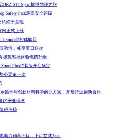
Z STI Sport愉悦驾驶之旅
 Safety Pick最高安全评级
之约终于兑现
官网正式上线
I Sport驾控体验日
驭激情，畅享夏日狂欢
焕新登场 极致驾控体验燃情升级
 Sport Plus特装版开启预定
势必要追一次
元
期间全面展示循环与创新材料科学解决方案，开启行业创新合作
巴鲁的安全理念
值得信赖
惠助力购车无忧，下订立减万元