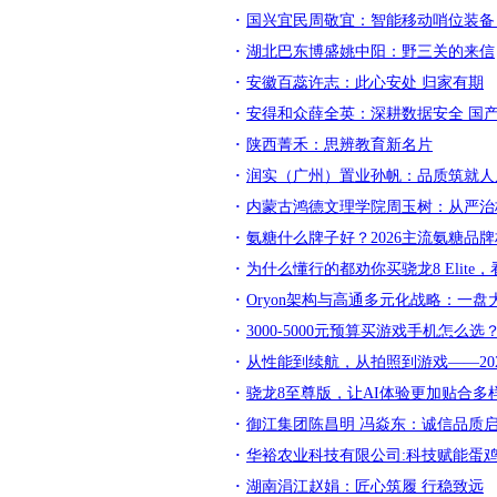
国兴宜民周敬宜：智能移动哨位装备
湖北巴东博盛姚中阳：野三关的来信
安徽百蕊许志：此心安处 归家有期
安得和众薛全英：深耕数据安全 国
陕西菁禾：思辨教育新名片
润实（广州）置业孙帆：品质筑就人
内蒙古鸿德文理学院周玉树：从严治
氨糖什么牌子好？2026主流氨糖品
为什么懂行的都劝你买骁龙8 Elite
Oryon架构与高通多元化战略：一
3000-5000元预算买游戏手机怎
从性能到续航，从拍照到游戏——20
骁龙8至尊版，让AI体验更加贴合多
御江集团陈昌明 冯焱东：诚信品质
华裕农业科技有限公司:科技赋能蛋
湖南涓江赵娟：匠心筑履 行稳致远