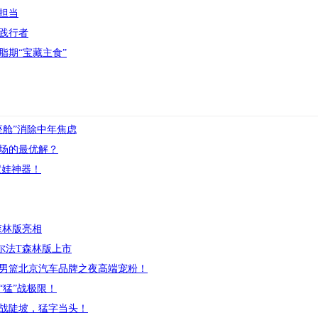
担当
践行者
脂期“宝藏主食”
座舱”消除中年焦虑
市场的最优解？
遛娃神器！
森林版亮相
阿尔法T森林版上市
男篮北京汽车品牌之夜高端宠粉！
“猛”战极限！
沙战陡坡，猛字当头！