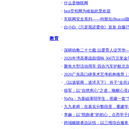
什么是物联网
best空包网为啥如此受欢迎
车联网安全系列——特斯拉iBeacon
白小白《只是我还爱你》首发 自爆
教育
深耕幼教二十七载 以爱育人绽芳华—
2026年湾高赛战鼓擂响 360万元奖
聚焦大型活动用车 四合汽车护航北京
2026广东高口碑美术艺考机构推荐
《以道驭商，道济天下》 肖子“全
徐军：以“自然愈心”之道，唤醒心
NaNa：为基础薄弱学生，搭建一套
九九老师：在真实分数段里，重建学
李赫：以“陪跑者”的初心，点亮学子
跨域赋能者边訫恬：以三维综合服务