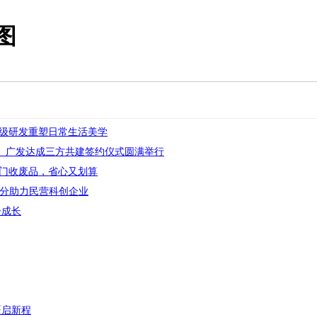
图
级研发重塑日常生活美学
寿、广发达成三方共建签约仪式圆满举行
上门收废品，省心又划算
北分助力民营科创企业
子成长
疆启新程