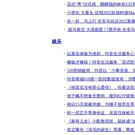
花式“秀”仪式感，晒晒我的林肯Z日
小变化 大看头 试驾2022款保时捷Macan
在一起，马上行 长安马自达2022
驭马塞北 大漠观星 门票开抢 长安
娱乐
以真实体验为准则，抖音生活服务心
够燥才够味！抖音生活服务「花式吃
520营销破局：抖音以「小事浪漫」
抖音商城618第一阶段数据发布：消
《他其实没有那么爱你》，你看这部
张子枫不绝食无赘肉，瘦到82斤锁
相识15天就被求婚，为继子放弃生
科一武艺不带身份证，吴宣仪体检不
《家有儿女》小配角现状，鼠标成“
袁立曝光《演员的诞生》黑幕，网友