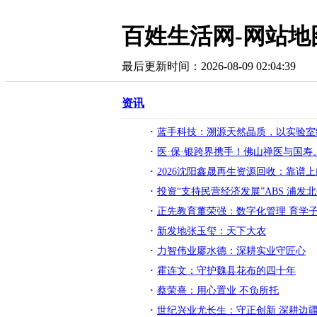
百姓生活网-网站地
最后更新时间：2026-08-09 02:04:39
资讯
蓝手科技：溯源天然晶质，以实验室
医·保·银跨界携手！佛山禅医与国
2026沈阳鑫晟再生资源回收：靠谱
投资“支持民营经济发展”ABS 浦发
正先教育董荣强：数字化管理 育学
新发地张玉玺：天下大农
力智伟业廖水德：深耕实业守匠心
霍连文：守护魏县花布的四十年
蔡荣熹：用心置业 不负所托
世纪兴业尤长生：守正创新 深耕边