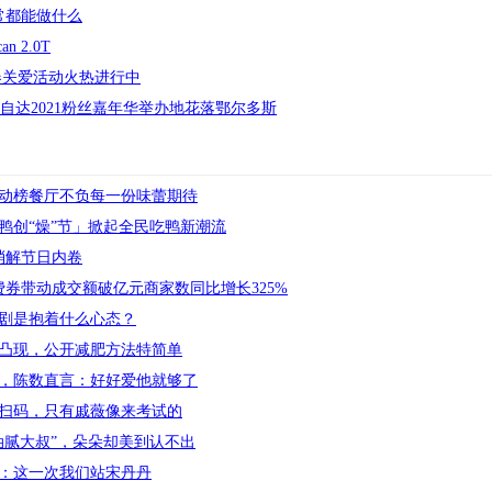
常都能做什么
 2.0T
新春关爱活动火热进行中
马自达2021粉丝嘉年华举办地花落鄂尔多斯
动榜餐厅不负每一份味蕾期待
鸭创“燥”节」掀起全民吃鸭新潮流
消解节日内卷
费券带动成交额破亿元商家数同比增长325%
剧是抱着什么心态？
骨凸现，公开减肥方法特简单
育，陈数直言：好好爱他就够了
扫码，只有戚薇像来考试的
油腻大叔”，朵朵却美到认不出
：这一次我们站宋丹丹