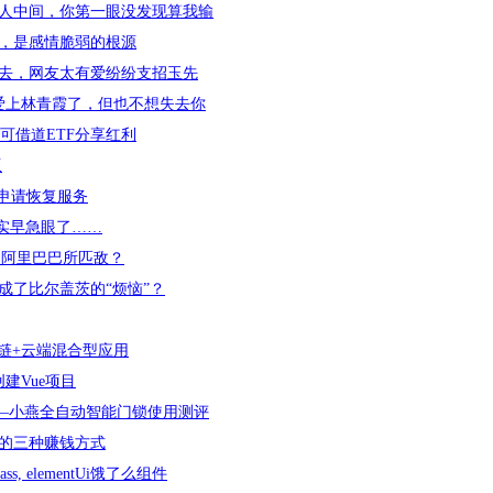
人中间，你第一眼没发现算我输
，是感情脆弱的根源
去，网友太有爱纷纷支招玉先
我爱上林青霞了，但也不想失去你
可借道ETF分享红利
版
，申请恢复服务
其实早急眼了……
和阿里巴巴所匹敌？
成了比尔盖茨的“烦恼”？
区块链+云端混合型应用
创建Vue项目
验——小燕全自动智能门锁使用测评
的三种赚钱方式
sass, elementUi饿了么组件