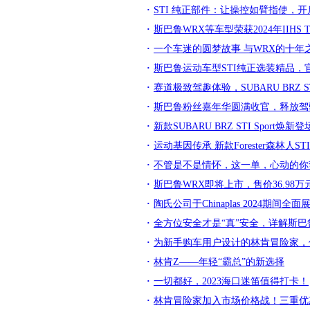
STI 纯正部件：让操控如臂指使，开启BR
斯巴鲁WRX等车型荣获2024年IIHS Top
一个车迷的圆梦故事 与WRX的十年
斯巴鲁运动车型STI纯正选装精品，
赛道极致驾趣体验，SUBARU BRZ ST
斯巴鲁粉丝嘉年华圆满收官，释放驾
新款SUBARU BRZ STI Sport
运动基因传承 新款Forester森林人STI
不管是不是情怀，这一单，心动的你
斯巴鲁WRX即将上市，售价36.98万
陶氏公司于Chinaplas 2024
全方位安全才是“真”安全，详解斯
为新手购车用户设计的林肯冒险家，
林肯Z——年轻“霸总”的新选择
一切都好，2023海口迷笛值得打卡！
林肯冒险家加入市场价格战！三重优