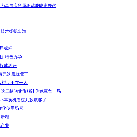
 为基层应急履职赋能防患未然
产技术扬帆出海
居标杆
校 特色办学
牌权威测评
，看完这篇就懂了
盘大棋，不在一人
么选？这三款骁龙旗舰让你稳赢每一局
26年换机看这几款就够了
样化使用场景
启新程
鸡产业