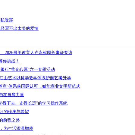
隐私泄露
已经写不出太美的爱情
—2026最美教育人卢永献园长事迹专访
金等你挑战！
银行“萤光心愿”六一专题活动
｜江山艺术以科学教学体系护航艺考升学
息道商”体系获国际认可，赋能商业文明新范式
灵内在自愈力量
“学得下去、走得长远”的学习操作系统
习的秩序与希望
的前程之路
，为生活添温增质