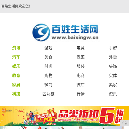
百姓生活网欢迎您！
资讯
游戏
电竞
手游
汽车
美食
做菜
外卖
娱乐
时尚
服装
头饰
教育
购物
电商
实体
家居
微商
微店
卖家
科技
区块链
行情
资讯
广告