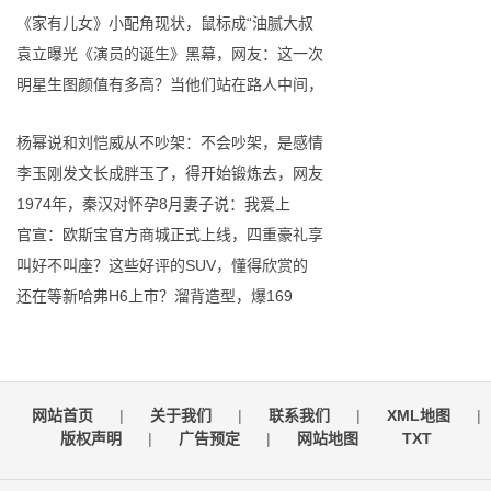
《家有儿女》小配角现状，鼠标成“油腻大叔
袁立曝光《演员的诞生》黑幕，网友：这一次
明星生图颜值有多高？当他们站在路人中间，
杨幂说和刘恺威从不吵架：不会吵架，是感情
李玉刚发文长成胖玉了，得开始锻炼去，网友
1974年，秦汉对怀孕8月妻子说：我爱上
官宣：欧斯宝官方商城正式上线，四重豪礼享
叫好不叫座？这些好评的SUV，懂得欣赏的
还在等新哈弗H6上市？溜背造型，爆169
网站首页
|
关于我们
|
联系我们
|
XML地图
|
版权声明
|
广告预定
|
网站地图
TXT