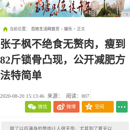
广告
当前位置：
百姓生活网首页
>
娱乐
> 正文
张子枫不绝食无赘肉，瘦到
82斤锁骨凸现，公开减肥方
法特简单
2020-08-20 15:13:46
来源：
阅读：807
微信
微博
空间
胖了以后满身的赘肉让人很无奈，尤其到了夏天以