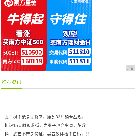
广告
推荐资讯
张子枫不绝食无赘肉，瘦到82斤锁骨凸现，
相识15天就被求婚，为继子放弃生育，陈数
科一武艺不带身份证，吴宣仪体检不扫码，只