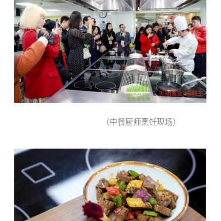
（中餐厨师烹饪现场）