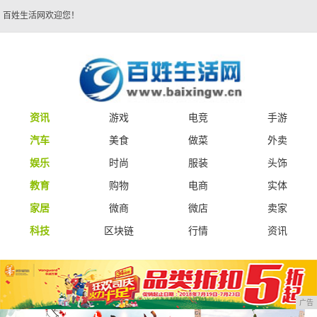
百姓生活网欢迎您！
资讯
游戏
电竞
手游
汽车
美食
做菜
外卖
娱乐
时尚
服装
头饰
教育
购物
电商
实体
家居
微商
微店
卖家
科技
区块链
行情
资讯
广告