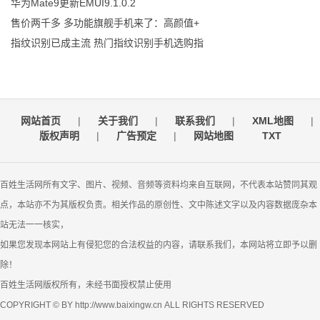
华为Mate9更新EMUI9.1.0.2
售价两千多 多功能旗舰手机来了：高颜值+
指纹识别已成主流 热门指纹识别手机选购指
网站首页
|
关于我们
|
联系我们
|
XML地图
|
版权声明
|
广告预定
|
网站地图
TXT
百姓生活网所有文字、图片、视频、音频等资料均来自互联网，不代表本站赞同其观
点，本站亦不为其版权负责。相关作品的原创性、文中陈述文字以及内容数据庞杂本
站无法一一核实，
如果您发现本网站上有侵犯您的合法权益的内容，请联系我们，本网站将立即予以删
除！
百姓生活网版权所有，未经书面授权禁止使用
COPYRIGHT © BY http://www.baixingw.cn ALL RIGHTS RESERVED