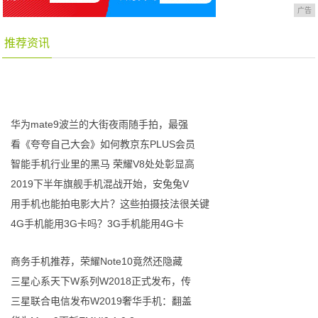
广告
推荐资讯
华为mate9波兰的大街夜雨随手拍，最强
看《夸夸自己大会》如何教京东PLUS会员
智能手机行业里的黑马 荣耀V8处处彰显高
2019下半年旗舰手机混战开始，安兔兔V
用手机也能拍电影大片？这些拍摄技法很关键
4G手机能用3G卡吗？3G手机能用4G卡
商务手机推荐，荣耀Note10竟然还隐藏
三星心系天下W系列W2018正式发布，传
三星联合电信发布W2019奢华手机：翻盖