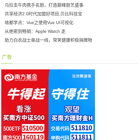
乌拉圭牛肉携手名厨，打造巅峰厨艺盛事
共享经济2.0时代加盟好项目,贝比科技宝
啥都学点：Vue之使用Vue UI可视化
从绝密到畅销：Apple Watch 走
助力白衣战士奋战一线，常笑健康积极捐赠物
广告