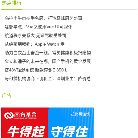
热点排行
乌拉圭牛肉携手名厨，打造巅峰厨艺盛事
啥都学点：Vue之使用Vue UI可视化
航道秩序关系大 无证驾驶受处罚
从绝密到畅销：Apple Watch 走
助力白衣战士奋战一线，常笑健康积极捐赠物
金立和锤子的未来在哪，国产手机的黄金发展
搭48V轻混系统 新款奔驰E 350 L
与租赁机构协商下调租金，深圳业主：降价总
广告