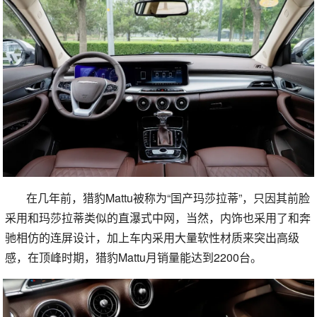
在几年前，猎豹Mattu被称为“国产玛莎拉蒂”，只因其前脸
采用和玛莎拉蒂类似的直瀑式中网，当然，内饰也采用了和奔
驰相仿的连屏设计，加上车内采用大量软性材质来突出高级
感，在顶峰时期，猎豹Mattu月销量能达到2200台。