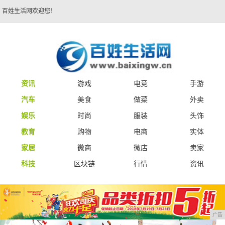
百姓生活网欢迎您！
资讯
游戏
电竞
手游
汽车
美食
做菜
外卖
娱乐
时尚
服装
头饰
教育
购物
电商
实体
家居
微商
微店
卖家
科技
区块链
行情
资讯
广告