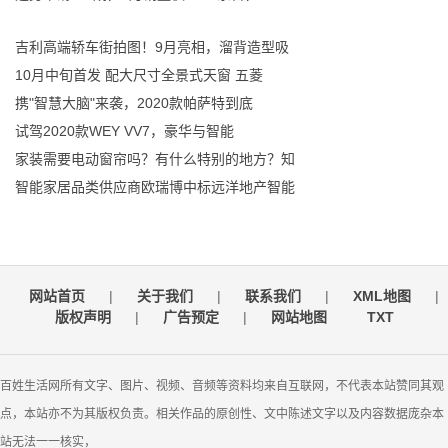
吉利高端轿车街拍图！9月亮相，溜背造型吸
10月中旬首发 配大尺寸全景式天窗 五菱
携"智慧大脑"来袭，2020款帕萨特到底
试驾2020款WEY VV7，豪华与智能
家装需要电动窗帘吗？有什么特别的地方？知
智能家居品类供应商欧瑞博中标远洋地产智能
网站首页
|
关于我们
|
联系我们
|
XML地图
|
版权声明
|
广告预定
|
网站地图
TXT
百姓生活网所有文字、图片、视频、音频等资料均来自互联网，不代表本站赞同其观
点，本站亦不为其版权负责。相关作品的原创性、文中陈述文字以及内容数据庞杂本
站无法一一核实，