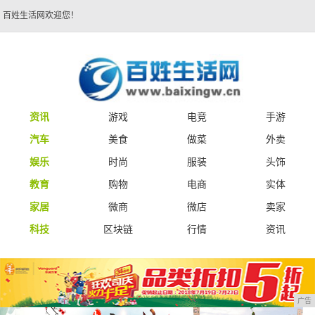
百姓生活网欢迎您！
资讯
游戏
电竞
手游
汽车
美食
做菜
外卖
娱乐
时尚
服装
头饰
教育
购物
电商
实体
家居
微商
微店
卖家
科技
区块链
行情
资讯
广告