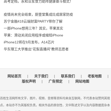
高考定档，永和豆浆食力助阵健康奋斗模式！
疫情尚未完全结束，厨壹堂集成灶成居家防疫
苏宁金融418云端财富PARTY带你了解
一部iPhone想用三年？其实，苹果其实
苹果：滑动关闭应用程序或缩短iPhone
iPhone12将在9月发布，A14芯片
华东理工大学推出“花梨直播间”教师志愿者
网站首页
|
关于我们
|
联系我们
|
老板地图
|
版权声明
|
广告预定
|
网站地图
百姓生活网所有文字、图片、视频、音频等资料均来自互联网，不代表本站赞同其观
点，本站亦不为其版权负责。相关作品的原创性、文中陈述文字以及内容数据庞杂本