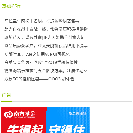
热点排行
乌拉圭牛肉携手名厨，打造巅峰厨艺盛事
助力白衣战士奋战一线，常笑健康积极捐赠物
聚势待发，谋远共赢|亚太天能携手创意大师
以品质虏获客户，亚太天能斩获品牌测评投票
啥都学点：Vue之使用Vue UI可视化
穷苹果富华为？回收宝“2019手机保值榜
德国海福乐推拉门五金解决方案，延展住宅空
双模5G的性能怪兽——iQOO3 初体验
广告