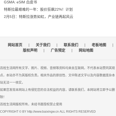
GSMA: eSIM 白皮书
特斯拉最艰难的一年：股价狂飙22%！计划
2月5日：特斯拉涨势如虹，产业链再起风云
网站首页
|
关于我们
|
联系我们
|
老板地图
|
版权声明
|
广告预定
|
网站地图
百姓生活网所有文字、图片、视频、音频等资料均来自互联网，不代表本站赞同其观
点，本站亦不为其版权负责。相关作品的原创性、文中陈述文字以及内容数据庞杂本
站无法一一核实，
如果您发现本网站上有侵犯您的合法权益的内容，请联系我们，本网站将立即予以删
除！
百姓生活网版权所有，未经书面授权禁止使用
COPYRIGHT © BY http://www.baixingw.cn ALL RIGHTS RESERVED