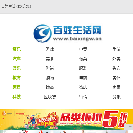
百姓生活网欢迎您！
资讯
游戏
电竞
手游
汽车
美食
做菜
外卖
娱乐
时尚
服装
头饰
教育
购物
电商
实体
家居
微商
微店
卖家
科技
区块链
行情
资讯
广告