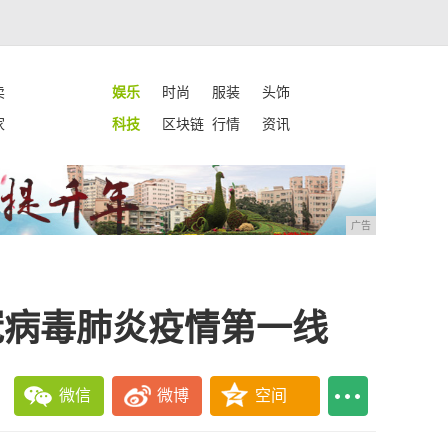
卖
娱乐
时尚
服装
头饰
家
科技
区块链
行情
资讯
广告
冠病毒肺炎疫情第一线
微信
微博
空间