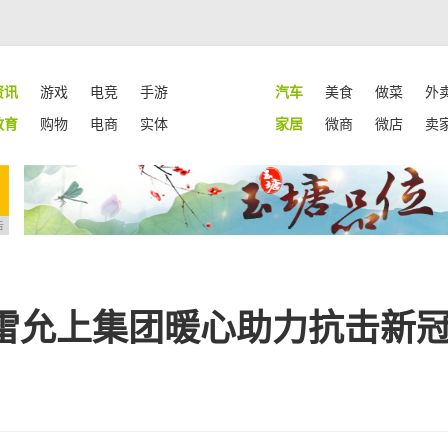
资讯
游戏
电竞
手游
汽车
美食
做菜
外
教育
购物
电商
实体
家居
微商
微店
卖
告
雷允上集团暖心助力抗击新