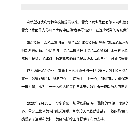
自新型冠状病毒肺炎疫情爆发以来，雷允上药业集团有限公司积极承
雷允上集团作为苏州本土的中医药“老字号”企业，在这个特殊的时刻
面对疫情，雷允上集团及下属企业对此次疫情防控提供相应的应对措
购到所需药品。与此同时，雷允上集团保证雷允上连锁各门店在春节及
器械不提价，企业对于抗病毒类药品也是加班加点的生产，保证供货需
作为政府定点企业，雷允上国药连锁分别于1月29日，2月10日到2
雷允上各管理部门、配送中心、门店员工上下一心，加班加点，确保
一份力量，承担了一份医药人的责任与职守，践行着一位医药人的准则
2020年2月15日，今冬的第一场雪如约而至，骤降的气温、凌
心，雷允上集团为“疫”线送温暖，为寒冷天气依然奋战在一线的防“疫
感受到了温暖和关怀，为疫情防控工作提供了有力支持。