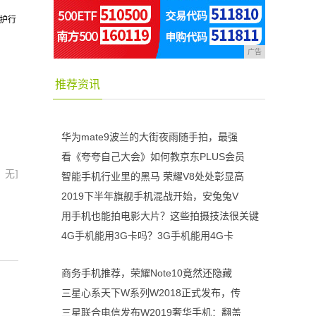
护行
广告
推荐资讯
华为mate9波兰的大街夜雨随手拍，最强
看《夸夸自己大会》如何教京东PLUS会员
：无]
智能手机行业里的黑马 荣耀V8处处彰显高
2019下半年旗舰手机混战开始，安兔兔V
用手机也能拍电影大片？这些拍摄技法很关键
4G手机能用3G卡吗？3G手机能用4G卡
商务手机推荐，荣耀Note10竟然还隐藏
三星心系天下W系列W2018正式发布，传
三星联合电信发布W2019奢华手机：翻盖