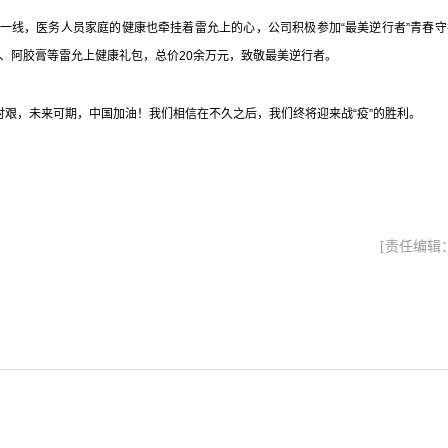
线，医务人员家庭的健康也牵挂着雷允上的心，公司积极参加“最美逆行者”青春守
、阿胶膏等雷允上健康礼包，总价20余万元，致敬最美逆行者。
，未来可期，中国加油！我们相信在不久之后，我们终将迎来战“疫”的胜利。
[责任编辑