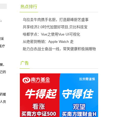
热点排行
乌拉圭牛肉携手名厨，打造巅峰厨艺盛事
时，
共享经济2.0时代加盟好项目,贝比科技宝
啥都学点：Vue之使用Vue UI可视化
时采
从绝密到畅销：Apple Watch 走
医疗
助力白衣战士奋战一线，常笑健康积极捐赠物
广告
开展，
己的
药暖
人员