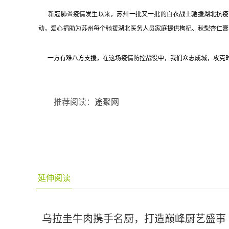
新冠肺炎疫情发生以来，苏州一批又一批的白衣战士驰援湖北抗疫一
动，爱心捐助为苏州每个驰援湖北医务人员家庭提供枸杞、秋梨杏仁膏
一方有难八方支援，在这场疫情防控战役中，我们众志成城，攻克时艰
推荐阅读：
途聚网
延伸阅读
乌拉圭牛肉携手名厨，打造巅峰厨艺盛事