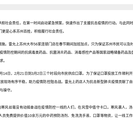
担社会责任，在第一时间启动紧急预案，快速作出了支援抗击疫情的行动。与此同
我们更是心系苏州百姓，积极履行社会责任。
施。雷允上苏州大市56家连锁门店在春节期间加班加点，只为保证苏州市民可以及
疫情防控期间的抗病毒类药品、抗菌消炎药品、消毒感控产品等国家战略储备药品及
求。
月14日，2月21日到3月2日三个时段向市民供应口罩。为了保证口罩投放工作顺利
发放现场有序平稳，助力疫情防控阻击战。雷允上药店人为抗击新型肺炎疫情贡献了自
与操守。
冽的寒风丝毫没有动摇奋战在疫情防控一线的人们，在风雪中值守卡口。寒风袭人，汤
”人员免费提供价值10余万元的中药预防汤剂、免洗洗手液、口罩等物资，让一线工作