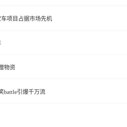
宝宝车项目占据市场先机
年
赠物资
attle引爆千万流