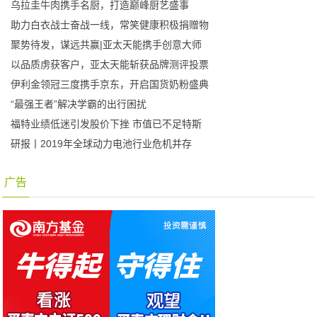
乌拉圭牛肉携手名厨，打造巅峰厨艺盛事
助力白衣战士奋战一线，常笑健康积极捐赠物
聚势待发，谋远共赢|亚太天能携手创意大师
以品质虏获客户，亚太天能斩获品牌测评投票
伊利金领冠三度携手京东，开启国货奶粉盛典
“最强王者”解决学霸的出行困扰
福特业绩低迷引发股价下挫 市值已不足特斯
研报丨2019年全球动力电池行业危机并存
广告