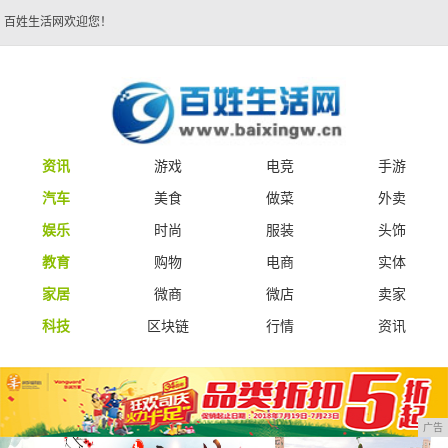
百姓生活网欢迎您！
资讯
游戏
电竞
手游
汽车
美食
做菜
外卖
娱乐
时尚
服装
头饰
教育
购物
电商
实体
家居
微商
微店
卖家
科技
区块链
行情
资讯
广告