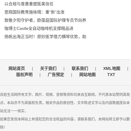
以合规与普惠重塑医美信任
思翔国际教育施咏晴：重“新”出发
致敬夕阳守护者，欧葆庭国际护理专员节向养
咖博士Castle全自动咖啡机支撑精品进
扬帆出海正当时！原妙医学借力横琴优势，助
网站首页
|
关于我们
|
联系我们
|
XML地图
|
版权声明
|
广告预定
|
网站地图
TXT
百姓生活网所有文字、图片、视频、音频等资料均来自互联网，不代表本站赞同其观
点，本站亦不为其版权负责。相关作品的原创性、文中陈述文字以及内容数据庞杂本
站无法一一核实，
如果您发现本网站上有侵犯您的合法权益的内容，请联系我们，本网站将立即予以删
除！