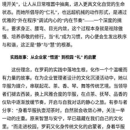
境开关”，让人从日常喧嚣中抽离，进入更具文化自觉的生命
状态。而她所倡导的“仁礼”，也远超机械的动作形式，是通过
优雅的“外在程序”调试内心的“内在节奏”——一个深度的揖
礼，要求身正、腰弯、目光内敛，这个过程本身就是祛除傲
慢、培养恭敬的修行，当“礼”成为习惯，内心便会生发出秩序
与和谐，这正是“静”与“慧”的根基。
实践故事：
从企业家 “悟道” 到校园 “礼” 的启蒙
这份理念，在罗莉的实践中落地生根，化作一个个温暖而
有力量的故事。在为企业管理者设计的文化沉浸活动中，她以
华服为媒介，串联起花、茶、香、琴、舞等传统艺境。当领导
者们褪去西装，换上风雅合度的华服，在点茶、抚琴、品香的
仪轨中逐渐放缓节奏，开启与自我对话的静心之旅。有参与者
分享：“身着华服执壶沏茶时，自然就会收敛心神，关注一举
一动的庄重。原来智慧与安宁，早已蕴藏在我们自己的文化
里。”而走进校园，罗莉又化身传统文化的启蒙者，身着华服