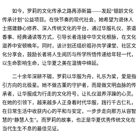
如今，罗莉的文化传承之路再添新篇——发起“银龄文化
传承计划”公益项目。在快节奏的现代社会，她希望为退休人
士搭建静心修养、深入传统文化的平台，通过华服礼仪、茶道
香事、经典诵读等方式，引导长者连接中华文化根脉，在文化
滋养中安顿晚年。同时，该计划还组织祖孙共学课堂、社区文
化分享会，鼓励长者将人生阅历与所学所悟传递给年轻一代，
以生命影响生命，让华夏之美在温情中绵延。
二十余年深耕不辍，罗莉以华服为舟，礼乐为桨，爱是指
引方向的北极星。她不做古董的守护者，而是做文明血脉的传
承者，让华服成为行走的文化符号，让礼仪滋养浮躁的心灵。
在她的引领下，越来越多人正身着时代华服，践行千古仁礼，
在日常生活中收获内心的平和与安定，一步步走向那方从容智
慧的“静慧人生”。而罗莉的故事，也正是华夏优秀传统文化在
当代生生不息的最佳见证。