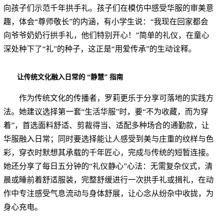
向孩子们示范千年拱手礼。孩子们在模仿中感受华服的审美意
趣，体会“尊师敬长”的内涵，有小学生说：“我现在回家都会
向爷爷奶奶行拱手礼，他们特别开心！”简单的礼仪，在童心
深处种下了“礼”的种子，这正是“用爱传承”的生动诠释。
让传统文化融入日常的 “静慧” 指南
作为传统文化的传播者，罗莉更乐于分享可落地的实践方
法。她建议选择第一套“生活华服”时，要“不为收藏，而为穿
着”，首选面料舒适、剪裁得当、适配多种场合的通勤款，让
华服融入日常；同时要选择能让人感受到美与庄重的纹样与色
彩，穿衣时默想其承载的千年匠心，完成与传统的短暂连接。
她还分享了每日五分钟的“礼仪静心”心法：无需复杂仪式，清
晨或睡前着舒适服装，完整舒缓进行一次拱手礼或揖礼，在动
作中专注感受气息流动与身体舒展，让心念从纷杂中收拢，为
身心充电。