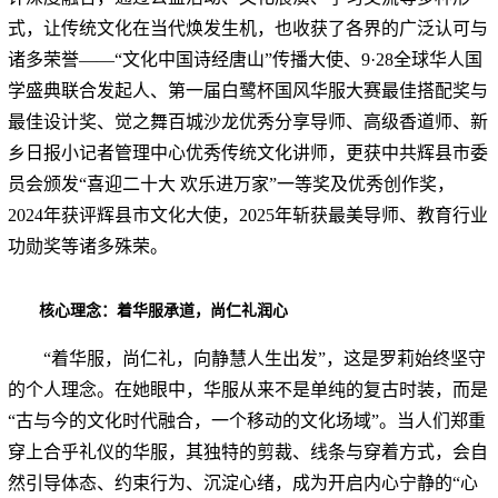
式，让传统文化在当代焕发生机，也收获了各界的广泛认可与
诸多荣誉——“文化中国诗经唐山”传播大使、9·28全球华人国
学盛典联合发起人、第一届白鹭杯国风华服大赛最佳搭配奖与
最佳设计奖、觉之舞百城沙龙优秀分享导师、高级香道师、新
乡日报小记者管理中心优秀传统文化讲师，更获中共辉县市委
员会颁发“喜迎二十大 欢乐进万家”一等奖及优秀创作奖，
2024年获评辉县市文化大使，2025年斩获最美导师、教育行业
功勋奖等诸多殊荣。
核心理念：着华服承道，尚仁礼润心
“着华服，尚仁礼，向静慧人生出发”，这是罗莉始终坚守
的个人理念。在她眼中，华服从来不是单纯的复古时装，而是
“古与今的文化时代融合，一个移动的文化场域”。当人们郑重
穿上合乎礼仪的华服，其独特的剪裁、线条与穿着方式，会自
然引导体态、约束行为、沉淀心绪，成为开启内心宁静的“心