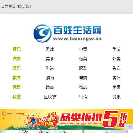
百姓生活网欢迎您！
资讯
游戏
电竞
手游
汽车
美食
做菜
外卖
娱乐
时尚
服装
头饰
教育
购物
电商
实体
家居
微商
微店
卖家
科技
区块链
行情
资讯
广告