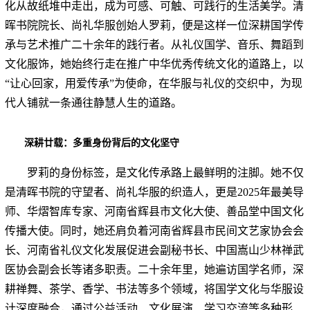
化从故纸堆中走出，成为可感、可触、可践行的生活美学。清
晖书院院长、尚礼华服创始人罗莉，便是这样一位深耕国学传
承与艺术推广二十余年的践行者。从礼仪国学、音乐、舞蹈到
文化服饰，她始终行走在推广中华优秀传统文化的道路上，以
“让心回家，用爱传承”为使命，在华服与礼仪的交织中，为现
代人铺就一条通往静慧人生的道路。
深耕廿载：多重身份背后的文化坚守
罗莉的身份标签，是文化传承路上最鲜明的注脚。她不仅
是清晖书院的守望者、尚礼华服的织造人，更是2025年最美导
师、华熠智库专家、河南省辉县市文化大使、善品堂中国文化
传播大使。同时，她还肩负着河南省辉县市民间文艺家协会会
长、河南省礼仪文化发展促进会副秘书长、中国嵩山少林禅武
医协会副会长等诸多职责。二十余年里，她遍访国学名师，深
耕禅舞、茶学、香学、书法等多个领域，将国学文化与华服设
计深度融合，通过公益活动、文化展演、学习交流等多种形