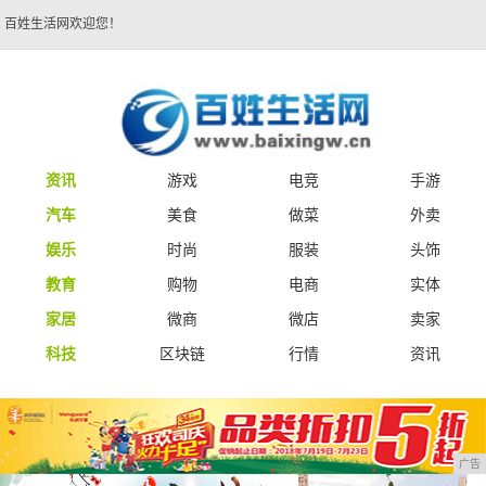
百姓生活网欢迎您！
资讯
游戏
电竞
手游
汽车
美食
做菜
外卖
娱乐
时尚
服装
头饰
教育
购物
电商
实体
家居
微商
微店
卖家
科技
区块链
行情
资讯
广告