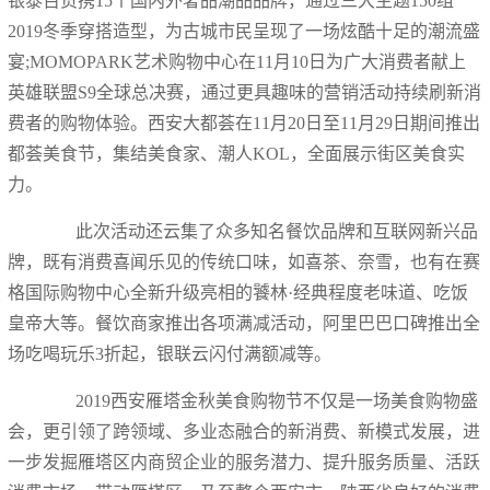
银泰百货携15个国内外奢品潮品品牌，通过三大主题150组
2019冬季穿搭造型，为古城市民呈现了一场炫酷十足的潮流盛
宴;MOMOPARK艺术购物中心在11月10日为广大消费者献上
英雄联盟S9全球总决赛，通过更具趣味的营销活动持续刷新消
费者的购物体验。西安大都荟在11月20日至11月29日期间推出
都荟美食节，集结美食家、潮人KOL，全面展示街区美食实
力。
此次活动还云集了众多知名餐饮品牌和互联网新兴品
牌，既有消费喜闻乐见的传统口味，如喜茶、奈雪，也有在赛
格国际购物中心全新升级亮相的饕林·经典程度老味道、吃饭
皇帝大等。餐饮商家推出各项满减活动，阿里巴巴口碑推出全
场吃喝玩乐3折起，银联云闪付满额减等。
2019西安雁塔金秋美食购物节不仅是一场美食购物盛
会，更引领了跨领域、多业态融合的新消费、新模式发展，进
一步发掘雁塔区内商贸企业的服务潜力、提升服务质量、活跃