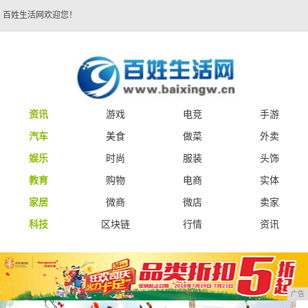
百姓生活网欢迎您！
资讯
游戏
电竞
手游
汽车
美食
做菜
外卖
娱乐
时尚
服装
头饰
教育
购物
电商
实体
家居
微商
微店
卖家
科技
区块链
行情
资讯
广告