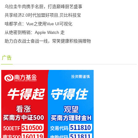
乌拉圭牛肉携手名厨，打造巅峰厨艺盛事
共享经济2.0时代加盟好项目,贝比科技宝
啥都学点：Vue之使用Vue UI可视化
从绝密到畅销：Apple Watch 走
助力白衣战士奋战一线，常笑健康积极捐赠物
广告