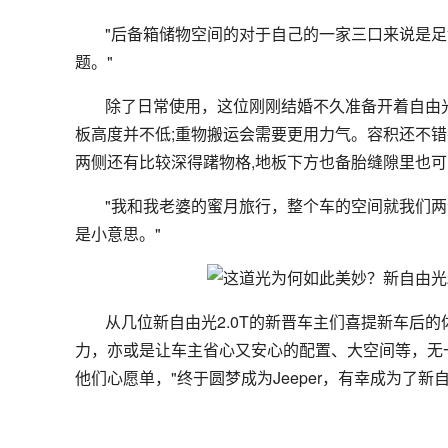
"后备箱储物空间的对于自己的一家三口来说是
题。"
除了日常使用，这位刚刚结婚不久准备开着自由光
板高度并不低;重物搬运会需要更用力气。容积还不
两侧还有比较深得躇物格,地板下方也备胎缝隙里也可
"我和我老婆的蜜月旅行，整个车的空间就我们
是小意思。"
从几位新自由光2.0T的新晋车主们喜提新车后
力，亦或是让车主省心又安心的配置、大空间等，无一
他们心愿单，"终于圆梦成为Jeeper，有幸成为了新