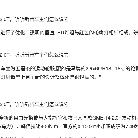
构进行了优化，透明的竖直LED灯组与红色的轮廓灯相辅相成，
为五辐条的运动轮毂,配的是马牌的225/60/R18 , 18寸的轮
在灯组造型上有了新的设计整体还是很饱满的。"
新的自由光搭载与大指挥官和牧马人同款GME-T4 2.0T发动机
马力），峰值扭矩400N·m，官方的0-100km/h加速成绩为7.49