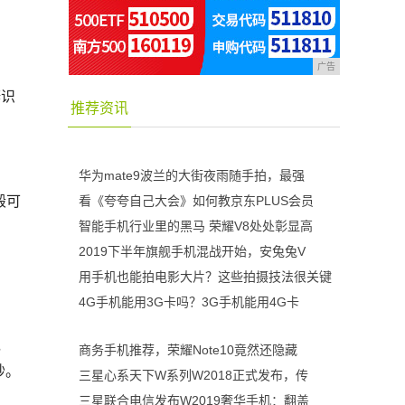
广告
辨识
推荐资讯
华为mate9波兰的大街夜雨随手拍，最强
毂可
看《夸夸自己大会》如何教京东PLUS会员
智能手机行业里的黑马 荣耀V8处处彰显高
2019下半年旗舰手机混战开始，安兔兔V
用手机也能拍电影大片？这些拍摄技法很关键
4G手机能用3G卡吗？3G手机能用4G卡
，
商务手机推荐，荣耀Note10竟然还隐藏
秒。
三星心系天下W系列W2018正式发布，传
三星联合电信发布W2019奢华手机：翻盖