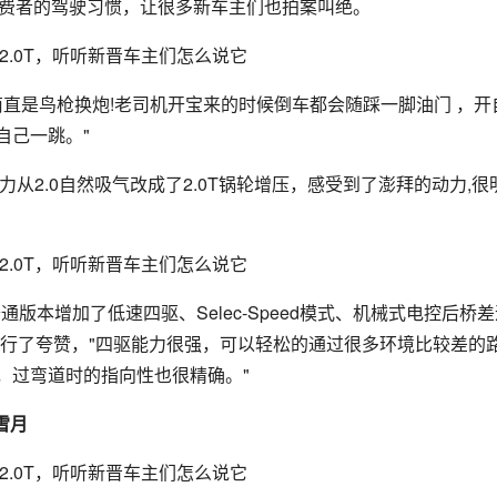
国消费者的驾驶习惯，让很多新车主们也拍案叫绝。
筒直是鸟枪换炮!老司机开宝来的时候倒车都会随踩一脚油门 ，开
自己一跳。"
力从2.0自然吸气改成了2.0T锅轮增压，感受到了澎拜的动力,很
比普通版本增加了低速四驱、Selec-Speed模式、机械式电控后桥
进行了夸赞，"四驱能力很强，可以轻松的通过很多环境比较差的
，过弯道时的指向性也很精确。"
雪月