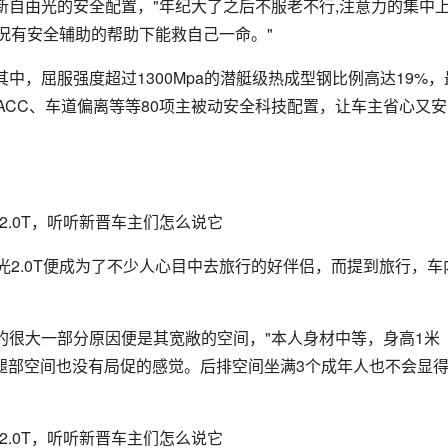
自由光的安全配置，"年纪大了之后不服老不行,注意力的集中
况有安全辅助的帮助下能救自己一命。"
其中，屈服强度超过1300Mpa的潜艇级热成型钢比例高达19%，
CC、车道偏离等等80项主被动安全科技配置，让车主省心又安
光2.0T便成为了不少人心目中去旅行的好伴侣，而提到旅行，车
的很大一部分原因便是其宽敞的空间，"本人身材中等，身高1米
，腿部空间也没有局促的感觉。后排空间坐满3个成年人也不会显
"