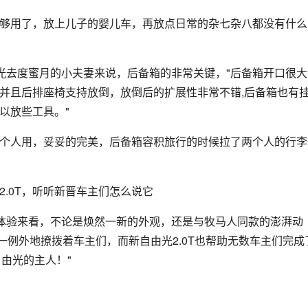
足够用了，放上儿子的婴儿车，再放点日常的杂七杂八都没有什么
去度蜜月的小夫妻来说，后备箱的非常关键，"后备箱开口很大
错并且后排座椅支持放倒，放倒后的扩展性非常不错,后备箱也有
以放些工具。"
两个人用，妥妥的完美，后备箱容积旅行的时候拉了两个人的行李
的体验来看，不论是焕然一新的外观，还是与牧马人同款的澎湃动
例外地撩拨着车主们，而新自由光2.0T也帮助无数车主们完成
自由光的主人！"