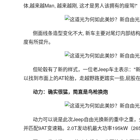
体,越来越Man, 越来越刚, 这才是男人该拥有的座驾!"
侧面线条造型变化不大, 新车主要对尾灯内部结
度有所提升。
但轮毂有了新的样式，一位老Jeep车主表示："新车变
以找到市面上的AT轮胎，走越野路更踏实一些,屁股
动力：确实很猛，简直是鸟枪换炮
动力可以说是此次Jeep自由光换新的重中之重，全
并匹配9AT变速箱。2.0T发动机最大功率195kW（265