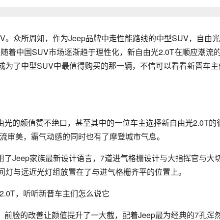
V。众所周知，作为Jeep品牌中走性能路线的中型SUV，自由
但随着中国SUV市场逐渐趋于理性化，新自由光2.0T在顺应潮流
成为了中型SUV中最值得购买的那一辆，不信可以看看新晋车主
光的颜值赞不绝口，甚至其中的一位车主选择新自由光2.0T的
主流审美，霸气动感的同时也有了摩登城市气息。
用了Jeep家族最新设计语言，7道进气格栅设计与大指挥官与大
日间灯与远近光灯组放置在了与进气格栅齐平的位置上。
前脸的改善让颜值提升了一大截，配着Jeep最为经典的7孔浑