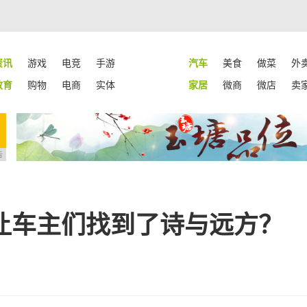
资讯
游戏
电竞
手游
汽车
美食
做菜
外
教育
购物
电商
实体
家居
微商
微店
卖
告
么让车主们找到了诗与远方？