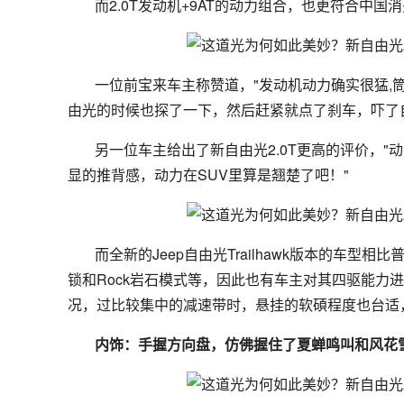
而2.0T发动机+9AT的动力组合，也更符合中
一位前宝来车主称赞道，"发动机动力确实很猛,
由光的时候也探了一下，然后赶紧就点了刹车，吓了
另一位车主给出了新自由光2.0T更高的评价，"动
显的推背感，动力在SUV里算是翘楚了吧！"
而全新的Jeep自由光Trailhawk版本的车型相
锁和Rock岩石模式等，因此也有车主对其四驱能力
况，过比较集中的减速带时，悬挂的软碩程度也台适
内饰：手握方向盘，仿佛握住了夏蝉鸣叫和风花