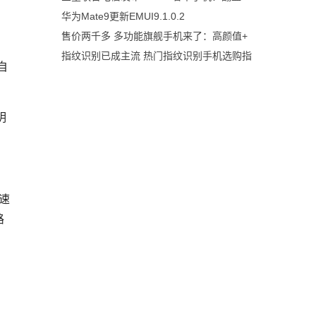
华为Mate9更新EMUI9.1.0.2
售价两千多 多功能旗舰手机来了：高颜值+
指纹识别已成主流 热门指纹识别手机选购指
自
明
差速
路