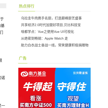
热点排行
光于
乌拉圭牛肉携手名厨，打造巅峰厨艺盛事
的基
共享经济2.0时代加盟好项目,贝比科技宝
们
啥都学点：Vue之使用Vue UI可视化
从绝密到畅销：Apple Watch 走
助力白衣战士奋战一线，常笑健康积极捐赠物
广告
很
切诺
然一