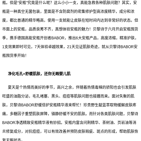
瓶。但是“安瓶”究竟是什么呢？这么小小一支，真能急救各种肌肤问题？其实，安
瓶是一种真空无菌包装，里面是不含防腐剂的密集修护型高浓度精华，成分和浓
度，都比普通的精华略高，使用一支就能让皮肤在短时间内达到非常好的状态。但
市面上的安瓶，品质良莠不齐，真想体验安瓶的魅力！贝黎诗于六月开启安瓶囤货
季，携手德国高能安瓶开创者BABOR，推出6大安瓶产品，高度浓缩，精准护肤，
1支效果即时可见，7天体验卓越效果，21天见证肌肤奇迹，就从贝黎诗BABOR安
瓶囤货季开始！
净化毛孔+舒缓肌肤，还你无暇婴儿肌
夏天是个热情而美好的季节，高兴之余，伴随着热情毒辣的骄阳也会引发肌肤
旺盛的油脂分泌，毛孔堵塞、黑头、痘痘等肌肤问题也接踵而来。面对失衡的肌
肤，贝黎诗BABOR舒缓倍护安瓶精华液来帮忙！珍贵野生靛蓝萃取物缓解皮肤疼
痛，多糖因子重塑肌肤屏障，镇静舒缓不安的肌肤。而针对各类肌肤问题，贝黎诗
BABOR净透精致安瓶精华液有妙招。安瓶内富含问荆精华、茶树油、页岩油等消
炎修复成分，对抗痘痘，可以有效改善并预防皮肤瑕疵、斑点的形成，帮助肌肤恢
复无暇状态。