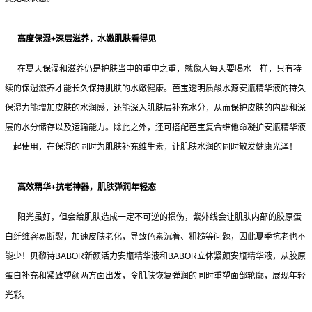
高度保湿+深层滋养，水嫩肌肤看得见
在夏天保湿和滋养仍是护肤当中的重中之重，就像人每天要喝水一样，只有持
续的保湿滋养才能长久保持肌肤的水嫩健康。芭宝透明质酸水源安瓶精华液的持久
保湿力能增加皮肤的水润感，还能深入肌肤层补充水分，从而保护皮肤的内部和深
层的水分储存以及运输能力。除此之外，还可搭配芭宝复合维他命凝护安瓶精华液
一起使用，在保湿的同时为肌肤补充维生素，让肌肤水润的同时散发健康光泽！
高效精华+抗老神器，肌肤弹润年轻态
阳光虽好，但会给肌肤造成一定不可逆的损伤，紫外线会让肌肤内部的胶原蛋
白纤维容易断裂，加速皮肤老化，导致色素沉着、粗糙等问题，因此夏季抗老也不
能少！贝黎诗BABOR新颜活力安瓶精华液和BABOR立体紧颜安瓶精华液，从胶原
蛋白补充和紧致塑颜两方面出发，令肌肤恢复弹润的同时重塑面部轮廓，展现年轻
光彩。