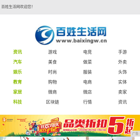
百姓生活网欢迎您！
资讯
游戏
电竞
手游
汽车
美食
做菜
外卖
娱乐
时尚
服装
头饰
教育
购物
电商
实体
家居
微商
微店
卖家
科技
区块链
行情
资讯
广告