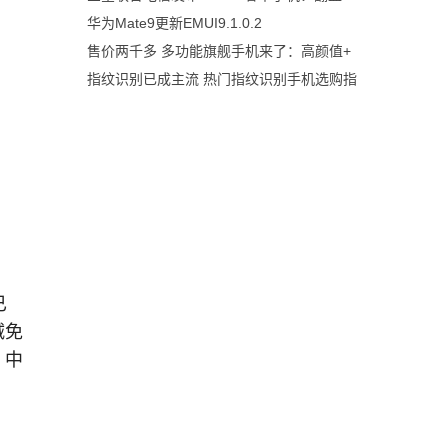
华为Mate9更新EMUI9.1.0.2
售价两千多 多功能旗舰手机来了：高颜值+
指纹识别已成主流 热门指纹识别手机选购指
已
减免
，中