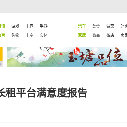
资讯
游戏
电竞
手游
汽车
美食
做菜
外
教育
购物
电商
实体
家居
微商
微店
卖
告
长租平台满意度报告