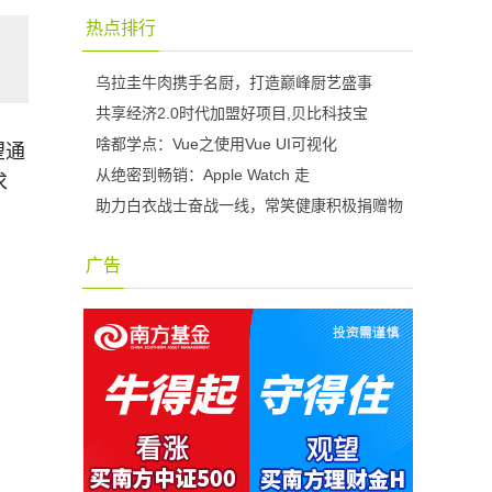
热点排行
乌拉圭牛肉携手名厨，打造巅峰厨艺盛事
共享经济2.0时代加盟好项目,贝比科技宝
啥都学点：Vue之使用Vue UI可视化
望通
从绝密到畅销：Apple Watch 走
求
助力白衣战士奋战一线，常笑健康积极捐赠物
广告