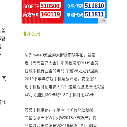
广告
名首
推荐资讯
等各
指
户
华为mate9波兰的大街夜雨随手拍，最强
看《夸夸自己大会》如何教京东PLUS会员
智能手机行业里的黑马 荣耀V8处处彰显高
”问
2019下半年旗舰手机混战开始，安兔兔V
用手机也能拍电影大片？这些拍摄技法很关键
，
4G手机能用3G卡吗？3G手机能用4G卡
济压
商务手机推荐，荣耀Note10竟然还隐藏
三星心系天下W系列W2018正式发布，传
三星联合电信发布W2019奢华手机：翻盖