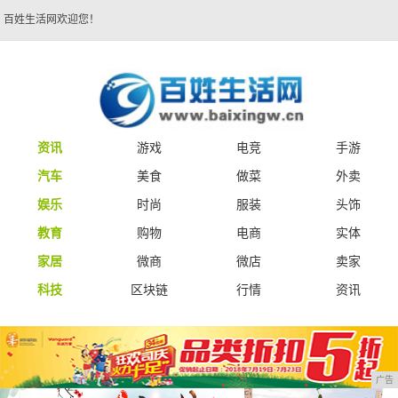
百姓生活网欢迎您！
资讯
游戏
电竞
手游
汽车
美食
做菜
外卖
娱乐
时尚
服装
头饰
教育
购物
电商
实体
家居
微商
微店
卖家
科技
区块链
行情
资讯
广告