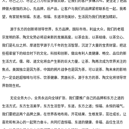
人，尽己之力、尽企之力为社会多做贡献，让我们的客户多赚20%，更坚定了把品
牌做大做强的决心，先品牌，后产品，让客户与我们的品牌紧密联系在一起，我希
望，有家就有恒福、东道，恒福、东道冲泡美妙，生活因为我们而更加精彩。
源于东方的创新将领导世界，东方品牌，国际市场，利益大众，我们的老祖
宗发明的茶、陶文化势必将迎来新的发展高度，以茶会友、以茶结缘、以茶交心、
我们是礼仪之邦、厚道哲学源于几千年的生活智慧，沉淀了大量的宝贵财富，把这
些祖辈留下的结合时下的文化，科技和创新，做出有利人类健康、畅交、品位的新
生活方式，儒、释、道文化将会产生新的巨大力量，让茶、陶再次成为世界关注的
焦点。美国独立是因为茶，中国的鸦片战争也是因为茶，可以说茶、陶未来的影响
力一定会赶超咖啡与可乐、饮茶健康、赏器长乐，源于东方的茶、陶文化将领导世
界勃勃生机。
无论业务大小，业务永远向全球扩张、我们要推广自己的品牌和东方之道的
生活方式，东方生活美学，东方生活哲学，东道，东方之道；恒福、永恒的福气，
我们要把这两个品牌之旗，在世界各地布局，开花结果、生根发芽，茁壮成长，让
喜欢和有决心的一起努力奋斗，共同打造恒福、东道的健康、幸福、品位生活方