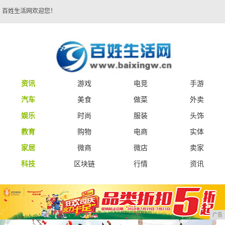
百姓生活网欢迎您！
资讯
游戏
电竞
手游
汽车
美食
做菜
外卖
娱乐
时尚
服装
头饰
教育
购物
电商
实体
家居
微商
微店
卖家
科技
区块链
行情
资讯
广告