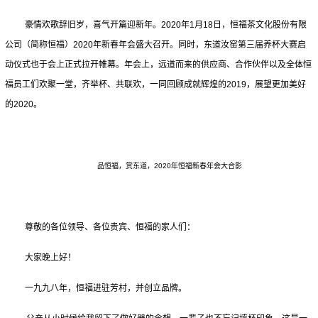
豪情欢歌辞旧岁，喜气开篇迎新年。2020年1月18日，恒福茶文化股份有限
公司（简称恒福）2020年新春年会盛大召开。同时，东道汝窑第三届养杯大赛启
动仪式也于会上正式拉开帷幕。年会上，远道而来的供应商、合作伙伴以及全体恒
福员工们欢聚一堂，齐举杯、共联欢，一同回顾成就辉煌的2019，展望更加美好
的2020。
品恒福，赏东道，
2020
年恒福新春年会大合影
尊敬的各位领导、各位贵宾、恒福的家人们：
大家晚上好！
一九九八年，恒福进驻芳村，并创立品牌。