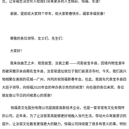
式，让幸福生活合伙人给我们带来更多的人生精彩、恒福、东道！
谢谢，提前给大家拜个早年，祝大家新春快乐，阖家幸福安康！
尊敬的各位领导、女士们、先生们：
大家好！
我来自曲艺之乡、观音故里、汝瓷之都 ——河南省宝丰县，因境内物宝源丰
而被宋徽宗亲自赐名宝丰县，汝官窑遗址就位于我们县清凉寺村。今天，我们高兴
地相聚在美丽的花城—广州，共同庆祝恒福新春年会。在此，我首先代表宝丰县四
大班子领导，向恒福2020年会的举办表示热烈的祝贺！向在座的各位来宾、各位
朋友致以节日的问候衷心的感谢！
恒福茶文化股份有限公司是国家高新技术企业，也是一家非常有文化有情怀
的公司，近年来，为了让汝窑茶具能够更好地融入当代生活，带动大众审美意识的
提升，让汝窑文化散发更强更大的魅力，恒福公司持续做了很多有意义的事，特别