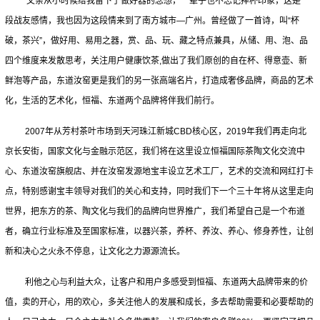
父亲从小时候给我留下了做好器的念想，一辈子也不忘记摔杯印象，这是一
段战友感情，我也因为这段情来到了南方城市—广州。曾经做了一首诗，叫“杯
破，茶兴”，做好用、易用之器，赏、品、玩、藏之特点兼具，从储、用、泡、品
四个维度来发散思考，关注用户健康饮茶,做出了我们原创的自在杯、得意壶、新
鲜泡等产品，东道汝窑更是我们的另一张高端名片，打造成奢侈品牌，商品的艺术
化，生活的艺术化，恒福、东道两个品牌将伴我们前行。
2007年从芳村茶叶市场到天河珠江新城CBD核心区，2019年我们再走向北
京长安街，国家文化与金融示范区，我们将在这里设立恒福国际茶陶文化交流中
心、东道汝窑旗舰店、并在汝窑发源地宝丰设立艺术工厂，艺术的交流和网红打卡
点，特别感谢宝丰领导对我们的关心和支持，同时我们下一个三十年将从这里走向
世界，把东方的茶、陶文化与我们的品牌向世界推广，我们希望自己是一个布道
者，确立行业标准及至国家标准，以器兴茶，养杯、养汝、养心、修身养性，让创
新和决心之火永不停息，让文化之力源源流长。
利他之心与利益大众，让客户和用户多感受到恒福、东道两大品牌带来的价
值，卖的开心，用的欢心，多关注他人的发展和成长，多去帮助需要和必要帮助的