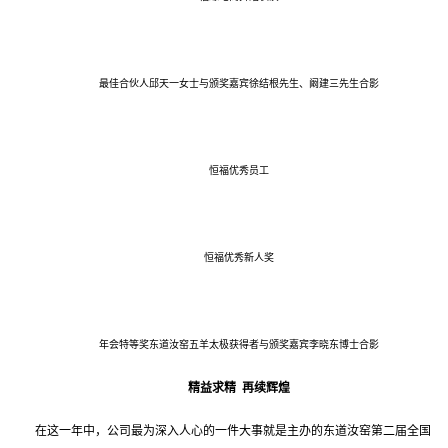
最佳合伙人邱天一女士与颁奖嘉宾徐结根先生、阚建三先生合影
恒福优秀员工
恒福优秀新人奖
年会特等奖东道汝窑五羊太极获得者与颁奖嘉宾李晓东博士合影
精益求精 再续辉煌
在这一年中，公司最为深入人心的一件大事就是主办的东道汝窑第二届全国