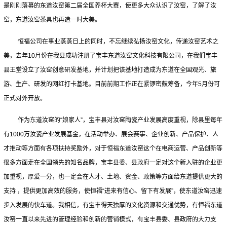
是刚刚落幕的东道汝窑第二届全国养杯大赛，使更多大众认识了汝窑，了解了汝
窑，东道汝窑茶具也再造一时大美。
恒福公司在事业蒸蒸日上的同时，不忘继续弘扬汝窑文化，传递汝窑艺术之
美，去年10月份在我县成功注册了宝丰东道汝窑文化科技有限公司，在我们宝丰
县王堂设立了汝窑创意研发基地，并计划把该基地打造成为东道在全国观光、旅
游、生产、研发的网红打卡基地。目前前期工作正在紧锣密鼓筹备，今年5月份可
正式对外开放。
作为东道汝窑的“娘家人”，宝丰县对汝窑陶瓷产业发展高度重视，除县里每年
有1000万汝瓷产业发展基金，在活动举办、展会赛事、企业创新、产品保护、人
才推动等方面有各项扶持奖励外，对于恒福东道汝窑这个在电商运营、产品创新等
很多方面走在全国领先的知名品牌，宝丰县委、县政府一定对这个新入驻的企业更
加重视，厚爱一分，也一定会在人才、土地、资金、政策等方面给东道提供更大的
支持 ，提供更加高效的服务，使恒福“进来有信心、留下有发展”，使东道汝窑迅速
步入发展的快车道。我相信，有宝丰得天独厚的文化资源和交通优势，有恒福东道
汝窑一直以来先进的管理经验和创新的营销模式，有宝丰县委、县政府的大力支