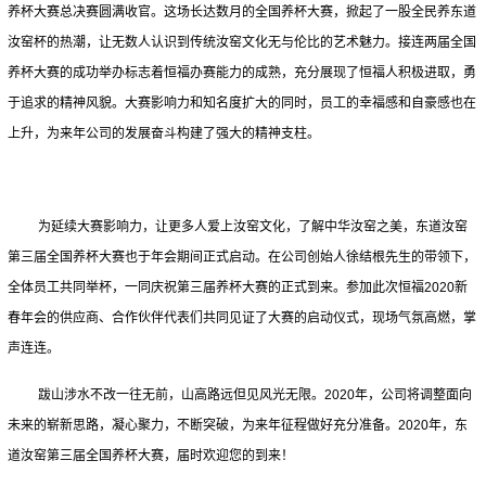
养杯大赛总决赛圆满收官。这场长达数月的全国养杯大赛，掀起了一股全民养东道
汝窑杯的热潮，让无数人认识到传统汝窑文化无与伦比的艺术魅力。接连两届全国
养杯大赛的成功举办标志着恒福办赛能力的成熟，充分展现了恒福人积极进取，勇
于追求的精神风貌。大赛影响力和知名度扩大的同时，员工的幸福感和自豪感也在
上升，为来年公司的发展奋斗构建了强大的精神支柱。
为延续大赛影响力，让更多人爱上汝窑文化，了解中华汝窑之美，东道汝窑
第三届全国养杯大赛也于年会期间正式启动。在公司创始人徐结根先生的带领下，
全体员工共同举杯，一同庆祝第三届养杯大赛的正式到来。参加此次恒福2020新
春年会的供应商、合作伙伴代表们共同见证了大赛的启动仪式，现场气氛高燃，掌
声连连。
跋山涉水不改一往无前，山高路远但见风光无限。2020年，公司将调整面向
未来的崭新思路，凝心聚力，不断突破，为来年征程做好充分准备。2020年，东
道汝窑第三届全国养杯大赛，届时欢迎您的到来！