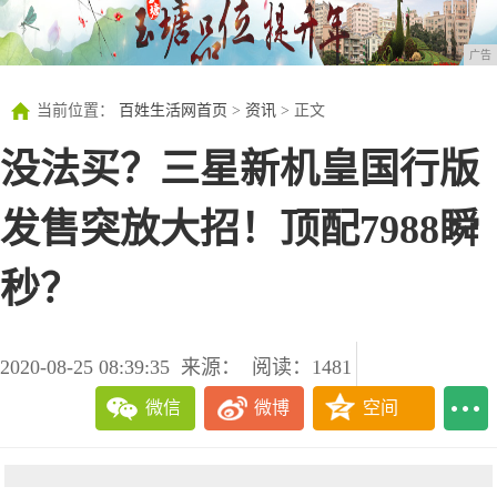
广告
当前位置：
百姓生活网首页
>
资讯
> 正文
没法买？三星新机皇国行版
发售突放大招！顶配7988瞬
秒？
2020-08-25 08:39:35
来源：
阅读：1481
微信
微博
空间