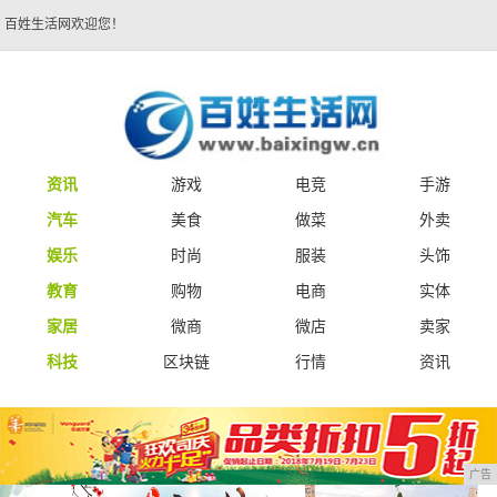
百姓生活网欢迎您！
资讯
游戏
电竞
手游
汽车
美食
做菜
外卖
娱乐
时尚
服装
头饰
教育
购物
电商
实体
家居
微商
微店
卖家
科技
区块链
行情
资讯
广告