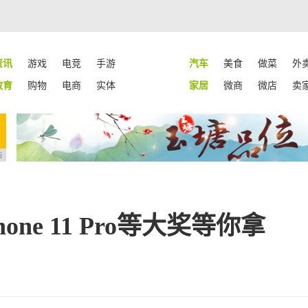
资讯
游戏
电竞
手游
汽车
美食
做菜
外
教育
购物
电商
实体
家居
微商
微店
卖
告
ne 11 Pro等大奖等你拿