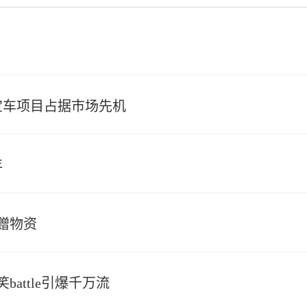
宝宝车项目占据市场先机
年
赠物资
attle引爆千万流