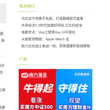
热点排行
乌拉圭牛肉携手名厨，打造巅峰厨艺盛事
共享经济2.0时代加盟好项目,贝比科技宝
啥都学点：Vue之使用Vue UI可视化
遇
从绝密到畅销：Apple Watch 走
礼等
助力白衣战士奋战一线，常笑健康积极捐赠物
广告
浦空
性
元借
我要