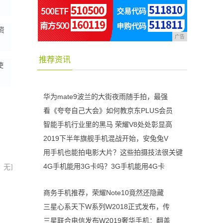
资
广告
推荐资讯
使
华为mate9波兰的大街夜雨随手拍，最强
看《夸夸自己大会》如何教京东PLUS会员
智能手机行业里的黑马 荣耀V8处处彰显高
2019下半年旗舰手机混战开始，安兔兔V
用手机也能拍电影大片？这些拍摄技法很关键
4G手机能用3G卡吗？3G手机能用4G卡
：无]
商务手机推荐，荣耀Note10竟然还隐藏
三星心系天下W系列W2018正式发布，传
三星联合电信发布W2019奢华手机：翻盖