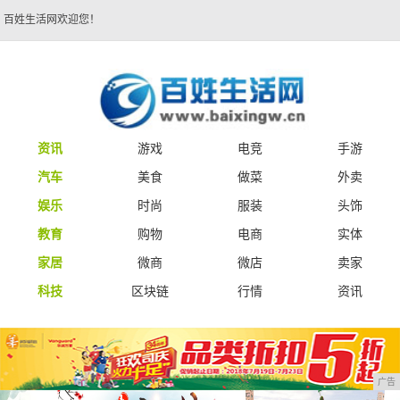
百姓生活网欢迎您！
资讯
游戏
电竞
手游
汽车
美食
做菜
外卖
娱乐
时尚
服装
头饰
教育
购物
电商
实体
家居
微商
微店
卖家
科技
区块链
行情
资讯
广告