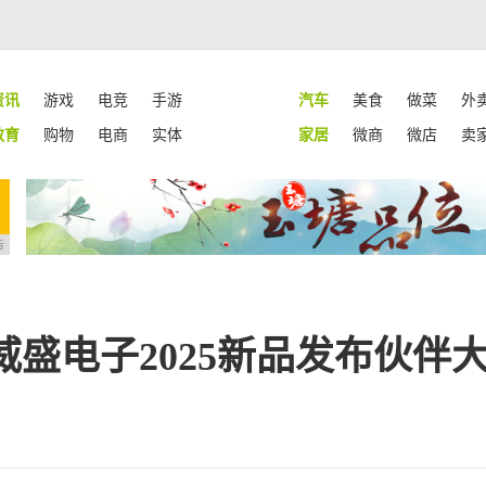
资讯
游戏
电竞
手游
汽车
美食
做菜
外
教育
购物
电商
实体
家居
微商
微店
卖
告
盛电子2025新品发布伙伴