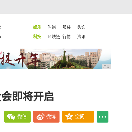
卖
娱乐
时尚
服装
头饰
家
科技
区块链
行情
资讯
广告
大会即将开启
微信
微博
空间