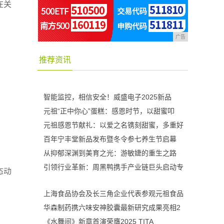
在关
广告
推荐资讯
智能监控，相信安全！威盛电子2025新品
元祖“正中你心”蛋糕：感恩时节，以甜蜜叩
元祖感恩节献礼：以爱之名镌刻甜蜜，多重好
百年宁丰堂新品发布暨冬令参七养生节启幕
从抑郁深渊到美育之光：游敏婕的重生之路
引领行业革新：周黑鸭携手产业链巨头启动专
态动
上海食品协会及长三角企业代表参观元祖食品
华森制药携六味安神胶囊最新研究成果亮相2
《水舞间》新章首演荣膺2025 TITA