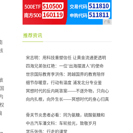
广告
推荐资讯
南
核
宋志明：用科技重塑信任 让黄金流通更透明
四海兄弟张红艳：一位“出海摆渡人”的使命
世宗国际教育李洪伟：跨越国界的教育陪伴
敏
细节存暖意，行动有温度 浦发北分专业鉴
国
冥想时代的反内耗答案——不逐外物，只向心
内
向内扎根，向外生长——冥想时代的身心归真
权
偏
骨关节炎患者必看：同为氨糖，硫酸氨糖和
中古汽车潘文科：车轮拾光，致敬岁月
学乐张伟：行走的课堂