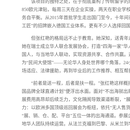
该项目的独特之处，在于彻底重构了传统留学的
850欧元津贴，每周三天在企业实操，两天在职业学
务自平衡。从2015年首批学生走出国门至今，十年
工匠”的招牌嵌入德国工业体系。更有不少人选择回
但张红艳的格局远不止于教育。她深知，送青年
她在瑞士成立华人联合发展协会，打造“四海一家”
国人，与当地华人联动，实现资源共享、合作共赢。
为“民间大使馆”——无论华人身处世界哪个角落，2
场适应、法律援助，再到毕业后的工作推荐、相互帮
“前者是送一程，后者是扶一程。”张红艳这样概
国品牌全球直通计划”便浮出水面。面对“不出海就出
展费用高昂却后续乏力，文化隔阂导致渠道断裂，“
力：以欧洲多国顶级巡回展会为枢纽，依托“无人售
“展、销、仓、配、平台”五位一体的出海通道。参
地华人团队持续运营。从法兰克福到巴黎、从米兰到