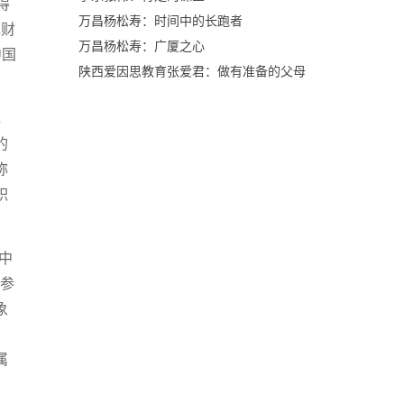
得
万昌杨松寿：时间中的长跑者
现财
万昌杨松寿：广厦之心
中国
陕西爱因思教育张爱君：做有准备的父母
，
的
称
职
中
：参
象
属