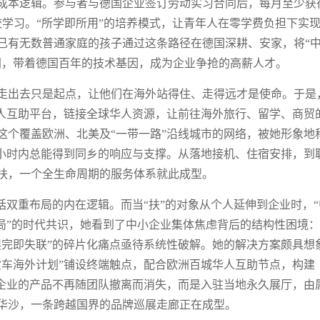
成本逻辑。参与者与德国企业签订劳动实习合同后，每月至少获
校学习。“所学即所用”的培养模式，让青年人在零学费负担下实
间已有无数普通家庭的孩子通过这条路径在德国深耕、安家，将“
国，带着德国百年的技术基因，成为企业争抢的高薪人才。
走出去只是起点，让他们在海外站得住、走得远才是使命。于是
华人互助平台，链接全球华人资源，让前往海外旅行、留学、商贸
这个覆盖欧洲、北美及“一带一路”沿线城市的网络，被她形象地
4小时内总能得到同乡的响应与支撑。从落地接机、住宿安排，到
扶，一个全生命周期的服务体系就此成型。
括双重布局的内在逻辑。而当“扶”的对象从个人延伸到企业时，“
局”的时代共识，她看到了中小企业集体焦虑背后的结构性困境
展完即失联”的碎片化痛点亟待系统性破解。她的解决方案颇具想
货车海外计划”铺设终端触点，配合欧洲百城华人互助节点，构建
展企业的产品不再随团队撤离而消失，而是入驻当地永久展厅，由
华沙，一条跨越国界的品牌巡展走廊正在成型。