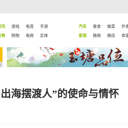
资讯
游戏
电竞
手游
汽车
美食
做菜
外
教育
购物
电商
实体
家居
微商
微店
卖
告
“出海摆渡人”的使命与情怀