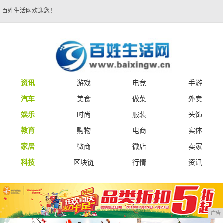
百姓生活网欢迎您！
资讯
游戏
电竞
手游
汽车
美食
做菜
外卖
娱乐
时尚
服装
头饰
教育
购物
电商
实体
家居
微商
微店
卖家
科技
区块链
行情
资讯
广告