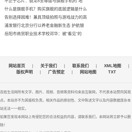
不止于芯片：骁龙8至尊版与旗舰手机的“地
什么是旗舰手机？购买旗舰的底层逻辑是什么
告别选择困难！兼具顶级拍照与游戏战力的高
浦发银行北京分行以养老金融新生态 护航银
岳阳市商贸职业技术学校邓华：被“看见”的
网站首页
|
关于我们
|
联系我们
|
XML地图
|
版权声明
|
广告预定
|
网站地图
TXT
百姓生活网所有文字、图片、视频、音频等资料均来自互联网，不代表本站赞同其观
点，本站亦不为其版权负责。相关作品的原创性、文中陈述文字以及内容数据庞杂本
站无法一一核实，
如果您发现本网站上有侵犯您的合法权益的内容，请联系我们，本网站将立即予以删
除！