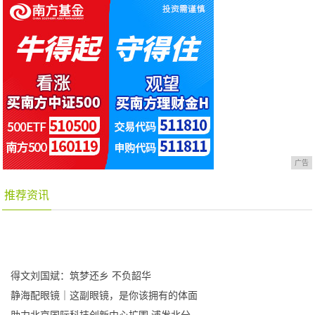
广告
推荐资讯
得文刘国斌：筑梦还乡 不负韶华
静海配眼镜｜这副眼镜，是你该拥有的体面