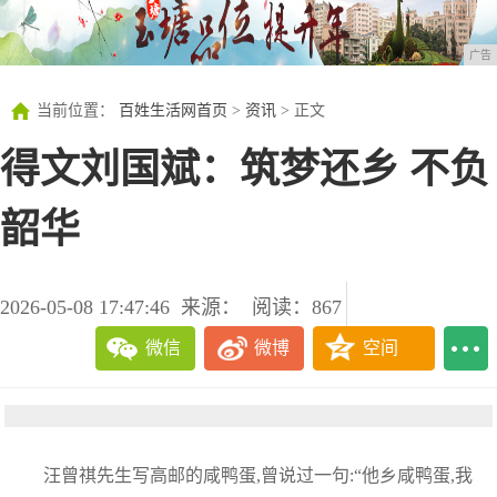
广告
当前位置：
百姓生活网首页
>
资讯
> 正文
得文刘国斌：筑梦还乡 不负
韶华
2026-05-08 17:47:46
来源：
阅读：867
微信
微博
空间
汪曾祺先生写高邮的咸鸭蛋,曾说过一句:“他乡咸鸭蛋,我