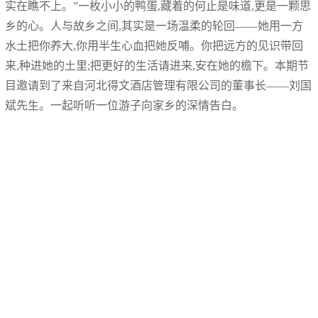
实在瞧不上。”一枚小小的鸭蛋,藏着的何止是味道,更是一颗思
乡的心。人与故乡之间,其实是一场温柔的轮回——她用一方
水土把你养大,你用半生心血把她反哺。你把远方的见识带回
来,种进她的土里;把更好的生活请进来,安在她的檐下。本期节
目邀请到了来自河北得文酒店管理有限公司的董事长——刘国
斌先生。一起听听一位游子向家乡的深情告白。