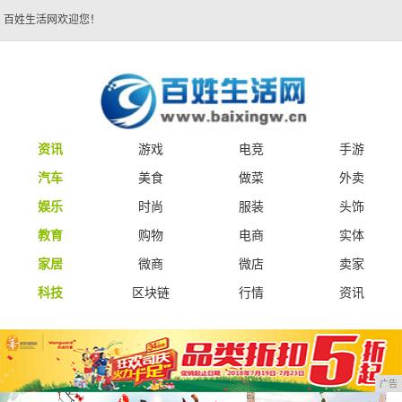
百姓生活网欢迎您！
资讯
游戏
电竞
手游
汽车
美食
做菜
外卖
娱乐
时尚
服装
头饰
教育
购物
电商
实体
家居
微商
微店
卖家
科技
区块链
行情
资讯
广告