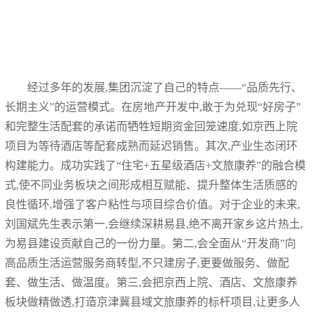
经过多年的发展,集团沉淀了自己的特点——“品质先行、
长期主义”的运营模式。在房地产开发中,敢于为兑现“好房子”
和完整生活配套的承诺而牺牲短期资金回笼速度,如京西上院
项目为等待酒店等配套成熟而延迟销售。其次,产业生态闭环
构建能力。成功实践了“住宅+五星级酒店+文旅康养”的融合模
式,使不同业务板块之间形成相互赋能、提升整体生活质感的
良性循环,增强了客户粘性与项目综合价值。对于企业的未来,
刘国斌先生表示第一,会继续深耕易县,绝不离开家乡这片热土,
为易县建设贡献自己的一份力量。第二,会全面从“开发商”向
高品质生活运营服务商转型,不只建房子,更要做服务、做配
套、做生活、做温度。第三,会把京西上院、酒店、文旅康养
板块做精做透,打造京津冀县域文旅康养的标杆项目,让更多人