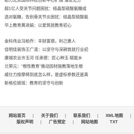
助力北京国际科技创新中心扩围 浦发北分
超1亿人受关节问题困扰：结晶型硫酸氨糖成
选对氨糖，告别骨关节炎困扰：结晶型硫酸氨
华上教育黄进娟：以爱筑就教育初心
金科伟业冯柏乔：丰财富德，利己惠人
佳明佳装饰王广清：以坚守与深耕筑就行业初
康城农业许玉河 任承德：匠心种玉 赋能乡
兰荣元：“根性教育”推动因材施教落地生根
威仕力按摩椅到底怎么样，是虚标参数还是真
新格伦姚瑶：教育的坚守与创新
网站首页
|
关于我们
|
联系我们
|
XML地图
|
版权声明
|
广告预定
|
网站地图
TXT