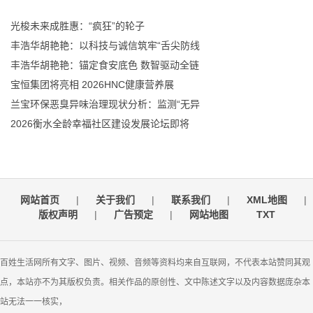
光梭未来成胜惠：“疯狂”的轮子
丰浩华胡艳艳：以科技与诚信筑牢“舌尖防线
丰浩华胡艳艳：锚定食安底色 数智驱动全链
宝恒集团将亮相 2026HNC健康营养展
兰宝环保恶臭异味治理现状分析：监测“无异
2026衡水全龄幸福社区建设发展论坛即将
网站首页
|
关于我们
|
联系我们
|
XML地图
|
版权声明
|
广告预定
|
网站地图
TXT
百姓生活网所有文字、图片、视频、音频等资料均来自互联网，不代表本站赞同其观
点，本站亦不为其版权负责。相关作品的原创性、文中陈述文字以及内容数据庞杂本
站无法一一核实，