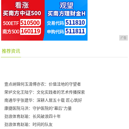
广告
推荐资讯
壹点纳锦何玉清傅亦农：价值洼地的守望者
荣垆文化王陆宁：文化实践者的艺术传播探索
南通华宇张建华：深耕人居五十载 匠心筑好
康捷医院马洪：守护医院的“幕后”力量
劲浪体育赵瑜：长风破浪四十年
劲浪体育赵瑜：时间的队友