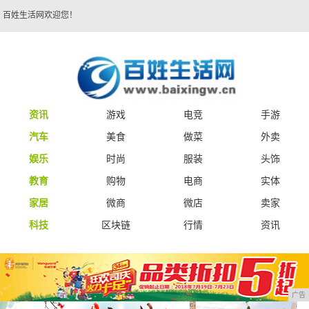
百姓生活网欢迎您！
资讯
游戏
电竞
手游
汽车
美食
做菜
外卖
娱乐
时尚
服装
头饰
教育
购物
电商
实体
家居
微商
微店
卖家
科技
区块链
行情
资讯
广告