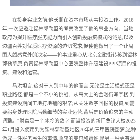
在投身实业之前,他长期在资本市场从事投资工作。2018
年,一次应邀赴锡林郭勒盟的考察改变了他的事业方向。当地
政府为提升医疗服务能力而引入创新投融资模式的诚意,以及
边疆百姓对优质医疗资源的迫切需求,促使他做出了一个让周
围人颇感意外的决定——将事业重心从北京金融街转移到锡林
郭勒草原,负责锡林郭勒盟中心医院整体升级建设PPP项目的投
资、建设和运营。
马洪坦言,这对于人到中年的他而言,无论是生活模式还是
职业路径,都是一个不小的挑战。从高大上的金融街写字楼,到
投资建设期间工地打地铺的艰辛;从关注数字回报的投资,到需
要躬身处理医院后勤细节的实业运营,背后是价值追求的主动
调整。“财富是一个冰冷的数字,而当投资的新门急诊大楼2023
年1月投入使用到为锡林郭勒盟地区70年的三甲医院圆梦,这种
做成一件服务民生的事情,收获的笑容和赞许,是另一种更有温