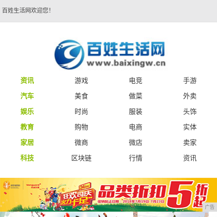
百姓生活网欢迎您！
资讯
游戏
电竞
手游
汽车
美食
做菜
外卖
娱乐
时尚
服装
头饰
教育
购物
电商
实体
家居
微商
微店
卖家
科技
区块链
行情
资讯
广告