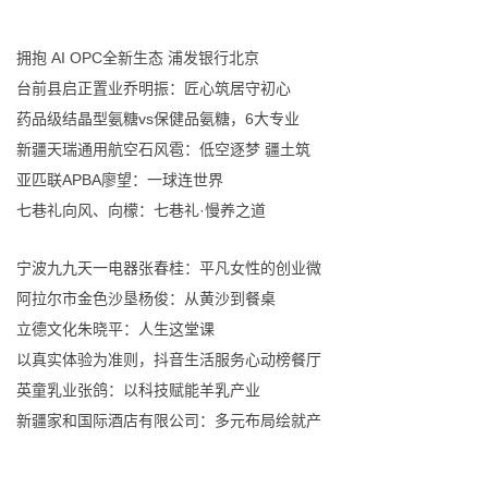
拥抱 AI OPC全新生态 浦发银行北京
台前县启正置业乔明振：匠心筑居守初心
药品级结晶型氨糖vs保健品氨糖，6大专业
新疆天瑞通用航空石风雹：低空逐梦 疆土筑
亚匹联APBA廖望：一球连世界
七巷礼向风、向檬：七巷礼·慢养之道
宁波九九天一电器张春桂：平凡女性的创业微
阿拉尔市金色沙垦杨俊：从黄沙到餐桌
立德文化朱晓平：人生这堂课
以真实体验为准则，抖音生活服务心动榜餐厅
英童乳业张鸽：以科技赋能羊乳产业
新疆家和国际酒店有限公司：多元布局绘就产