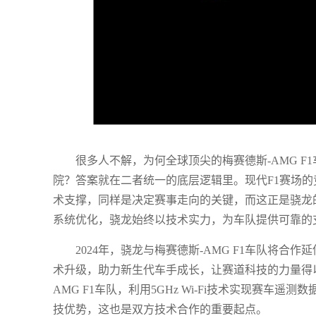
很多人不解，为何全球顶尖的梅赛德斯-AMG 
院？答案就在二者统一的底层逻辑里。现代F1赛场
术支撑，同样是决定赛事走向的关键，而这正是骁龙
系统优化，骁龙始终以技术实力，为车队提供可靠的
2024年，骁龙与梅赛德斯-AMG F1车队将
术升级，助力新生代车手成长，让赛道科技的力量得以
AMG F1车队，利用5GHz Wi-Fi技术实现赛
技优势，这也是双方技术合作的重要起点。