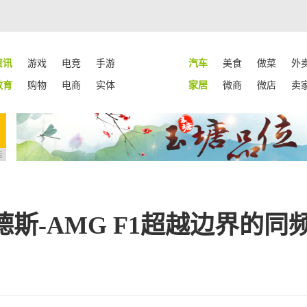
资讯
游戏
电竞
手游
汽车
美食
做菜
外
教育
购物
电商
实体
家居
微商
微店
卖
告
斯-AMG F1超越边界的同