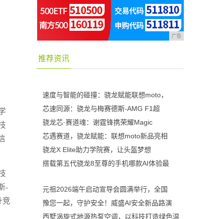
广告
推荐资讯
速度与智能的碰撞：骁龙赋能联想moto，
芯速同源：骁龙与梅赛德斯-AMG F1超
学
骁龙芯·赛道魂：谢霆锋携荣耀Magic
技
芯遇赛道，骁龙赋能：联想moto新品亮相
信
骁龙X Elite助力学院赛，让头盔梦想
搭载第五代骁龙8至尊的手机哪款AI体验最
技
斯-
元祖2026端午启动宣导会圆满举行，全国
升竞
豫您一起，守护安全！威盛AI安全新品路演
西墅涡旋式地源热泵空调，以科技打造绿色温