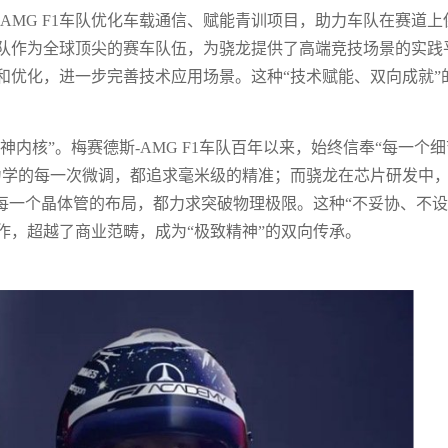
AMG F1车队优化车载通信、赋能青训项目，助力车队在赛道上
1车队作为全球顶尖的赛车队伍，为骁龙提供了高端竞技场景的实践
和优化，进一步完善技术应用场景。这种“技术赋能、双向成就”
神内核”。梅赛德斯-AMG F1车队百年以来，始终信奉“每一个细
力学的每一次微调，都追求毫米级的精准；而骁龙在芯片研发中
每一个晶体管的布局，都力求突破物理极限。这种“不妥协、不设
作，超越了商业范畴，成为“极致精神”的双向传承。