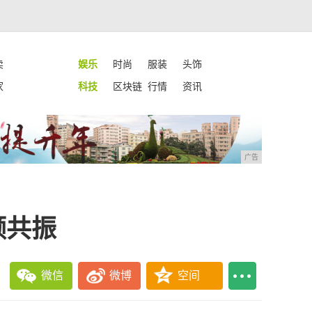
卖
娱乐
时尚
服装
头饰
家
科技
区块链
行情
资讯
广告
频共振
微信
微博
空间