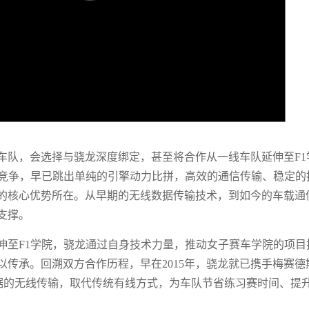
F1车队，会选择与骁龙深度绑定，甚至将合作从一线车队延伸至F1
的竞争，早已跳出单纯的引擎动力比拼，高效的通信传输、稳定的
的核心优势所在。从早期的无线数据传输技术，到如今的车载通
支撑。
合作延伸至F1学院，骁龙通过自身技术力量，推动女子赛车学院的项目
传承。回溯双方合作历程，早在2015年，骁龙就已携手梅赛德
车遥测数据的无线传输，取代传统有线方式，为车队节省练习赛时间、提