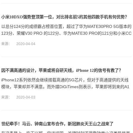
小米10DXO强势登顶第一位，对比排名前5的其他四款手机有何优势？
以总分124分的成绩霸占榜首位置，超过了华为MATE30PRO 5G版本的
123分、荣耀V30 PRO 的122分、华为MATE30 PRO的121分和小米CC
9 PRO 尊享版 的121分。
来源：
2020-04-04
因不满高通的设计，苹果或将自研天线，iPhone 12的信号有救了？
iPhone12系列依然会继续搭载高通的5G芯片，但对于高通提供的天线
模块，苹果却并不满意。而外媒DiGiTimes则表示，苹果即将到来的A1
4芯片将会首发台积电最新的5nm工艺，并将在iPhone
来源：
2020-04-03
世纪牵手！马云、钟南山宣布合作，新冠肺炎天王山之战来了