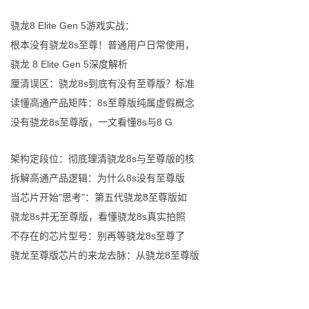
骁龙8 Elite Gen 5游戏实战：
根本没有骁龙8s至尊！普通用户日常使用，
骁龙 8 Elite Gen 5深度解析
厘清误区：骁龙8s到底有没有至尊版？标准
读懂高通产品矩阵：8s至尊版纯属虚假概念
没有骁龙8s至尊版，一文看懂8s与8 G
架构定段位：彻底理清骁龙8s与至尊版的核
拆解高通产品逻辑：为什么8s没有至尊版
当芯片开始"思考"：第五代骁龙8至尊版如
骁龙8s并无至尊版，看懂骁龙8s真实拍照
不存在的芯片型号：别再等骁龙8s至尊了
骁龙至尊版芯片的来龙去脉：从骁龙8至尊版