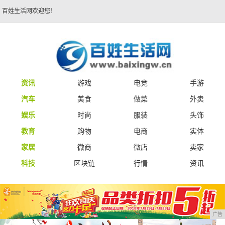
百姓生活网欢迎您！
资讯
游戏
电竞
手游
汽车
美食
做菜
外卖
娱乐
时尚
服装
头饰
教育
购物
电商
实体
家居
微商
微店
卖家
科技
区块链
行情
资讯
广告