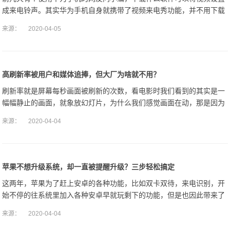
成来电铃声。其实华为手机自身就携带了视频来电秀功能，并不用下载
第三方软件。小编今天所说的就是教大家如何设置这个视频来电秀。
来源：
2020-04-05
一、如何设置视频
高刷新率被用户和媒体追捧，但大厂为啥就不用？
刷新率就是屏幕每秒画面被刷新的次数，看电影时我们看到的其实是一
幅幅静止的画面，就象放幻灯片，为什么我们感觉画面在动，那是因为
人的眼睛有视觉停留效应，前一幅画面留在大脑中的印象还没消失，紧
来源：
2020-04-04
接着后一幅画面
苹果不想升级系统，却一直被提醒升级？三步轻松搞定
这两年，苹果为了赶上安卓的各种功能，比如双卡双待，来电识别，开
始不停的往系统里加入各种安卓早就玩剩下的功能，但是也因此带来了
一系列问题，ios13更是各种问题不断，发热、耗电、杀后台，ios13也
来源：
2020-04-04
被戏