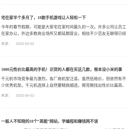
宅在家半个多月了，18款手机游戏让人轻松一下​
今年的春节假期，可能是大家宅在家时间最久的一次。许多公司让员工
在家办公，外边多数商业场所又都延期营业，相信不少范友无聊得已经
憋坏了，长了一堆蘑菇_(:з」∠)_整天待在家里被闷坏了？忙完工作又
来源：
2020-04-02
想找点乐
1000元性价比最高的手机！识货的人都在买这几款，根本没小米的事
千元机市场竞争最为激烈，各厂商机型泛滥，虽然低格价，但依然有不
少优秀机型。千元机选择上自然要精挑细选，擦亮眼找出性价比最高、
最适合自己的机型。首先，核心硬件配置底线不能破，处理器建议不低
来源：
2020-04-02
于高通骁龙71
一般人不知晓的10个“高能”网站，学编程和赚钱两不误