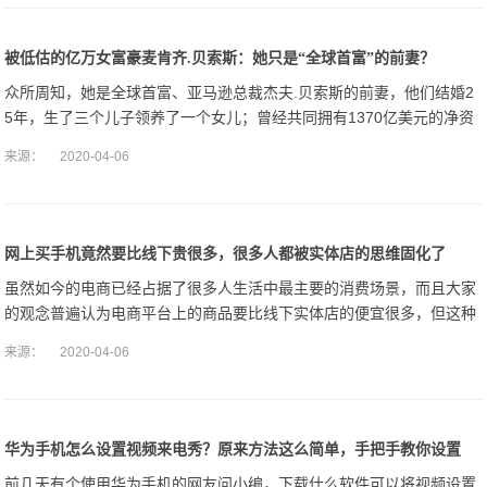
被低估的亿万女富豪麦肯齐.贝索斯：她只是“全球首富”的前妻？
众所周知，她是全球首富、亚马逊总裁杰夫.贝索斯的前妻，他们结婚2
5年，生了三个儿子领养了一个女儿；曾经共同拥有1370亿美元的净资
产。
来源：
2020-04-06
网上买手机竟然要比线下贵很多，很多人都被实体店的思维固化了
虽然如今的电商已经占据了很多人生活中最主要的消费场景，而且大家
的观念普遍认为电商平台上的商品要比线下实体店的便宜很多，但这种
固化的观念是否真的正确呢？首先不可否认的是绝大多数的商品在电商
来源：
2020-04-06
网站上是比实体
华为手机怎么设置视频来电秀？原来方法这么简单，手把手教你设置
前几天有个使用华为手机的网友问小编，下载什么软件可以将视频设置