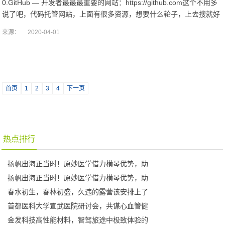
0.GitHub — 开发者最最最重要的网站：https://github.com这个不用多
说了吧，代码托管网站，上面有很多资源，想要什么轮子，上去搜就好
了。并且呢，上面有很多优秀的程序员，你可以在这
来源：
2020-04-01
首页
1
2
3
4
下一页
热点排行
扬帆出海正当时！原妙医学借力横琴优势，助
扬帆出海正当时！原妙医学借力横琴优势，助
春水初生，春林初盛，久违的露营该安排上了
首都医科大学宣武医院研讨会，共谋心血管健
金发科技高性能材料，智驾旅途中极致体验的