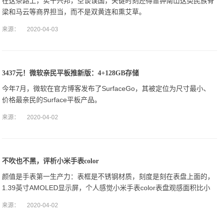
在这条路上，实干兴邦，空谈误国，关键时刻还得靠钟南山这类民族脊
梁和马云等商界担当，而不是双黄连和熏艾草。
来源：
2020-04-03
3437元！微软亲民平板推新版：4+128GB存储
今年7月，微软在官方博客发布了SurfaceGo，其被定位为尺寸最小、
价格最亲民的Surface平板产品。
来源：
2020-04-02
不吹也不黑，评析小米手表color
颜值是手表第一生产力：表框是不锈钢材质，刻度是刻在表盘上面的，
1.39英寸AMOLED显示屏，个人感觉小米手表color表盘观感面积比小
米手表大一些，右侧有两个实体按键，背部有充电金属触点和心率监
来源：
2020-04-02
测。