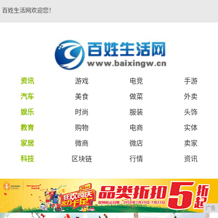
百姓生活网欢迎您！
资讯
游戏
电竞
手游
汽车
美食
做菜
外卖
娱乐
时尚
服装
头饰
教育
购物
电商
实体
家居
微商
微店
卖家
科技
区块链
行情
资讯
广告