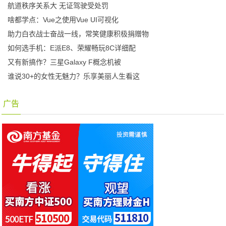
航道秩序关系大 无证驾驶受处罚
啥都学点：Vue之使用Vue UI可视化
助力白衣战士奋战一线，常笑健康积极捐赠物
如何选手机：E派E8、荣耀畅玩8C详细配
又有新搞作？三星Galaxy F概念机被
谁说30+的女性无魅力？乐享美丽人生看这
广告