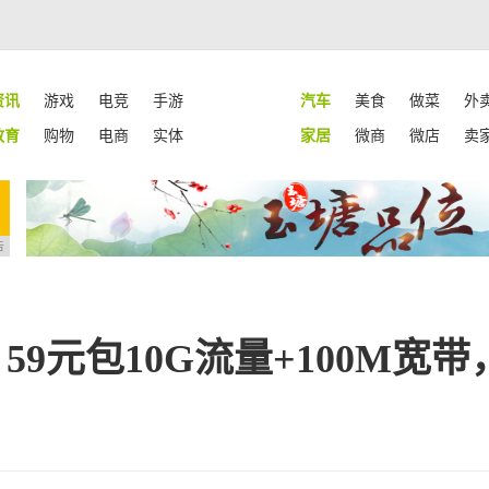
资讯
游戏
电竞
手游
汽车
美食
做菜
外
教育
购物
电商
实体
家居
微商
微店
卖
告
：59元包10G流量+100M宽