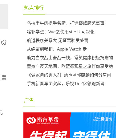
热点排行
乌拉圭牛肉携手名厨，打造巅峰厨艺盛事
啥都学点：Vue之使用Vue UI可视化
航道秩序关系大 无证驾驶受处罚
0分
从绝密到畅销：Apple Watch 走
助力白衣战士奋战一线，常笑健康积极捐赠物
置身广袤天地间，欧蓝德观星之旅伴你享受绝
《做家务的男人2》范丞丞郭麒麟如何分房间
，套
手机新晋军团突起，乐视15.2亿领跑新晋
。
广告
元