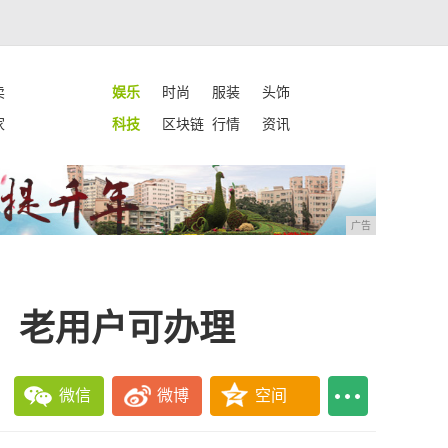
卖
娱乐
时尚
服装
头饰
家
科技
区块链
行情
资讯
广告
带，老用户可办理
微信
微博
空间