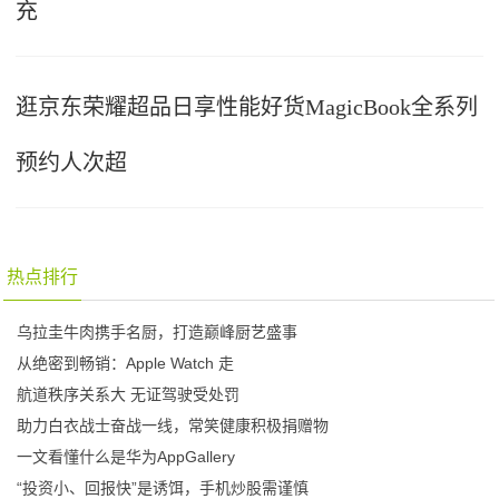
充
逛京东荣耀超品日享性能好货MagicBook全系列
预约人次超
热点排行
乌拉圭牛肉携手名厨，打造巅峰厨艺盛事
从绝密到畅销：Apple Watch 走
航道秩序关系大 无证驾驶受处罚
助力白衣战士奋战一线，常笑健康积极捐赠物
一文看懂什么是华为AppGallery
“投资小、回报快”是诱饵，手机炒股需谨慎