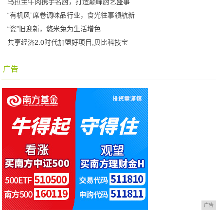
乌拉圭牛肉携手名厨，打造巅峰厨艺盛事
“有机风”席卷调味品行业，食光往事领航新
“瓷”旧迎新，悠米兔为生活增色
共享经济2.0时代加盟好项目,贝比科技宝
广告
广告