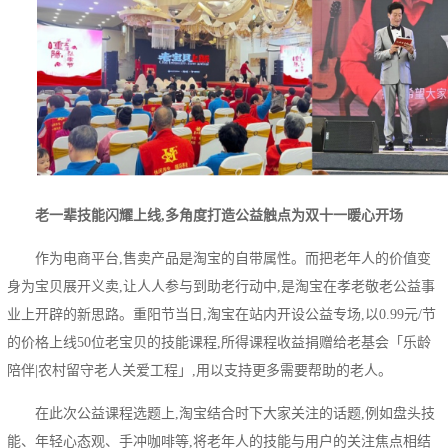
老一辈技能闪耀上线,多角度打造公益触点为双十一暖心开场
作为电商平台,售卖产品是淘宝的自带属性。而把老年人的价值变
身为宝贝展开义卖,让人人参与到助老行动中,是淘宝在孝老敬老公益事
业上开辟的新思路。重阳节当日,淘宝在站内开设公益专场,以0.99元/节
的价格上线50位老宝贝的技能课程,所得课程收益捐赠给老基会「乐龄
陪伴|农村留守老人关爱工程」,用以支持更多需要帮助的老人。
在此次公益课程选题上,淘宝结合时下大家关注的话题,例如盘头技
能、年轻心态观、手冲咖啡等,将老年人的技能与用户的关注焦点相结