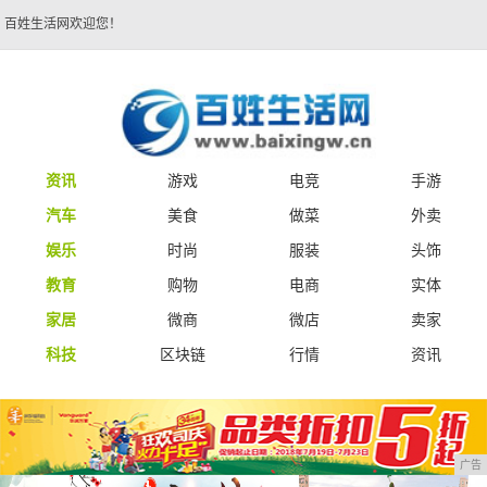
百姓生活网欢迎您！
资讯
游戏
电竞
手游
汽车
美食
做菜
外卖
娱乐
时尚
服装
头饰
教育
购物
电商
实体
家居
微商
微店
卖家
科技
区块链
行情
资讯
广告