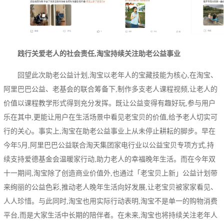
践行关爱老人的社会责任,淘宝持续关注助老公益事业
回望此次助老公益计划,淘宝以老年人的宝藏技能为核心,在淘宝、
阿里巴巴公益、老基会的联合筹备下,制作多支老人课程视频,让老人的
价值以课程教学形式得到充分发挥。既让公益变得有趣好玩,参与用户
乐在其中,更能让用户在生活场景中看见老宝贝的价值,给予老人切实可
行的关心。事实上,淘宝在助老公益事业上从未停止耕耘的脚步。早在
今年5月,阿里巴巴公益联合淘天集团家电行业以公益宝贝专项方式,持
续支持爱德基金会温暖家行动,助力老人的幸福晚年生活。而在今年双
十一期间,淘宝除了创造商业价值外,也通过「老宝贝上新」公益计划带
来绚丽的公益色彩,推动老人晚年生活向好发展,让老宝贝被家家看见、
人人珍惜。与此同时,淘宝也用实际行动表明,淘宝不是单一的购物消费
平台,而是大家生活中长期的陪伴者。在未来,淘宝也将持续关注老年人