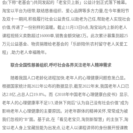
会(下称“老基会”)共同发起的「老宝贝上新」公益计划正式落下帷幕。
淘宝以平台为纽带,联结慈善组织、爱心品牌等多方力量,在今年重阳节
及双十一期间,积极履行社会公益责任,以助老为己任,帮助老人实现社会
价值,传递了一份别样的温暖。截止11月13日0点,淘宝站内上新的老人
课程视频义卖数超过16000单,销售金额突破2万。此次累计募集到超25
万元公益基金、物资捐赠给老基会的「乐龄陪伴|农村留守老人关爱工
程」,助力老人幸福晚年。
联合全国性慈善组织,呼吁社会各界关注老年人精神需求
随着我国人口老龄化进程加快,老年人的心理健康问题愈发
凸显
。
根据
国家统计局2022年公布的数据显示,截至2022年末,我国老年人口已
达2.8亿,占总人口19.8%。而《2018年中国老年心理健康白皮书》显示,
老年人的心理健康率不足1/3,退休下岗后“认为自己没有社会价值”成为
影响老年人心理健康的主要原因。对老年群体的精神关怀,常常成为被
我们忽视的“B”面。基于此,在「看见老宝贝,淘到新智慧」的主张下,淘
宝以老人身上宝藏技能为出发点,让老人以课程讲师的身份展开授课教