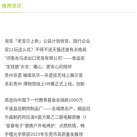
推荐资讯
淘宝「老宝贝上新」公益计划收官，践行企业
双11玩这么花？不得不说天猫还是有点格局
“河南龙马进出口贸易有限公司”——食品安
“宝钱狼”大衣：暖心，更安心的陪伴
贵州非遗 璀璨风华—非遗技艺线上展示宣
多彩贵州·博物馆线上VR展正式上线，创新
高途向中国下一代教育基金会捐款1000万
平遥县冠朝肉制品厂——名城携名产，细品冠
华森制药阿拉清®复方聚乙二醇电解质散（I
“星豪电子”便携户外电烤炉：点燃热情，畅
宇瞳光学荣获2023年东莞市高质量发展领