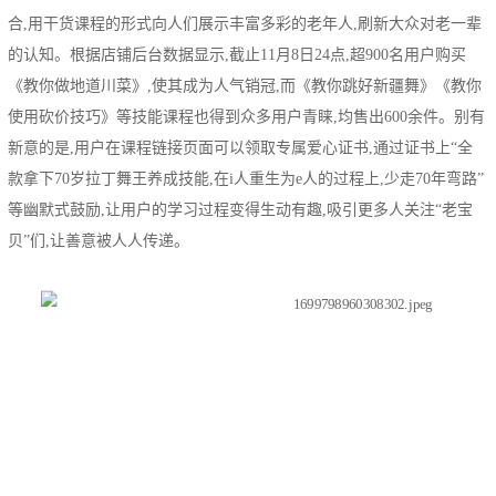
合,用干货课程的形式向人们展示丰富多彩的老年人,刷新大众对老一辈
的认知。根据店铺后台数据显示,截止11月8日24点,超900名用户购买
《教你做地道川菜》,使其成为人气销冠,而《教你跳好新疆舞》《教你
使用砍价技巧》等技能课程也得到众多用户青睐,均售出600余件。别有
新意的是,用户在课程链接页面可以领取专属爱心证书,通过证书上“全
款拿下70岁拉丁舞王养成技能,在i人重生为e人的过程上,少走70年弯路”
等幽默式鼓励,让用户的学习过程变得生动有趣,吸引更多人关注“老宝
贝”们,让善意被人人传递。