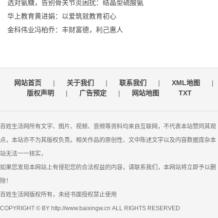
选对氨糖，告别骨关节炎困扰：结晶型硫酸氨
华上教育黄进娟：以爱筑就教育初心
金科伟业冯柏乔：丰财富德，利己惠人
网站首页
|
关于我们
|
联系我们
|
XML地图
|
版权声明
|
广告预定
|
网站地图
TXT
百姓生活网所有文字、图片、视频、音频等资料均来自互联网，不代表本站赞同其观
点，本站亦不为其版权负责。相关作品的原创性、文中陈述文字以及内容数据庞杂本
站无法一一核实，
如果您发现本网站上有侵犯您的合法权益的内容，请联系我们，本网站将立即予以删
除！
百姓生活网版权所有，未经书面授权禁止使用
COPYRIGHT © BY http://www.baixingw.cn ALL RIGHTS RESERVED