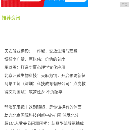
广告
推荐资讯
天安骏业杨毅：一座城，安放生活与理想
博衍李广赞、唐琪伟：价值的刻度
承以恩：打造华夏心理学文化应用
北京归藏生物科技：天麻为钥，开启预防新征
阿蒙工师（深圳）科技教育有限公司：点亮教
得文刘国斌：筑梦还乡 不负韶华
静海配眼镜｜这副眼镜，是你该拥有的体面
助力北京国际科技创新中心扩围 浦发北分
超1亿人受关节问题困扰：结晶型硫酸氨糖成