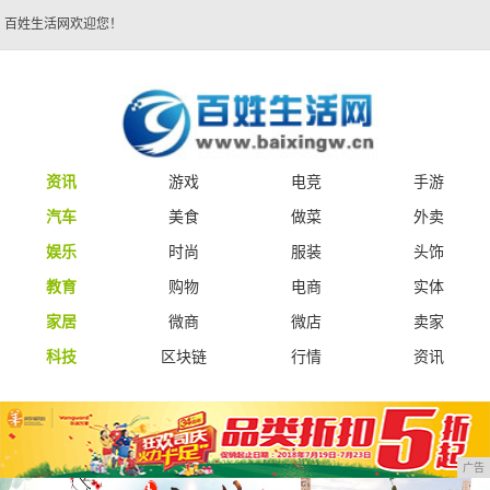
百姓生活网欢迎您！
资讯
游戏
电竞
手游
汽车
美食
做菜
外卖
娱乐
时尚
服装
头饰
教育
购物
电商
实体
家居
微商
微店
卖家
科技
区块链
行情
资讯
广告