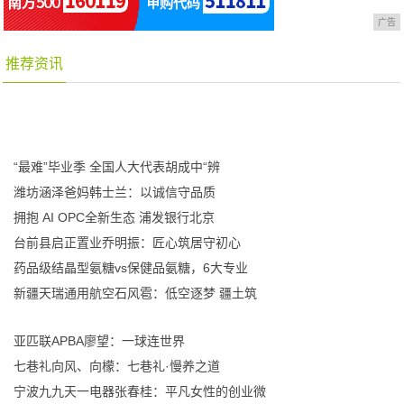
广告
推荐资讯
“最难”毕业季 全国人大代表胡成中“辨
潍坊涵泽爸妈韩士兰：以诚信守品质
拥抱 AI OPC全新生态 浦发银行北京
台前县启正置业乔明振：匠心筑居守初心
药品级结晶型氨糖vs保健品氨糖，6大专业
新疆天瑞通用航空石风雹：低空逐梦 疆土筑
亚匹联APBA廖望：一球连世界
七巷礼向风、向檬：七巷礼·慢养之道
宁波九九天一电器张春桂：平凡女性的创业微