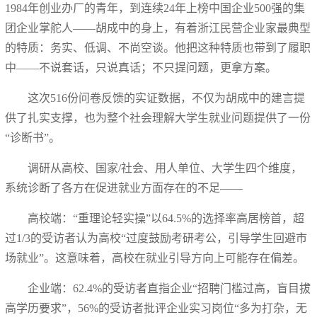
1984年创业办厂的青年，到连续24年上榜中国企业500强的集
团企业掌舵人——胡成中的身上，有着浙江民营企业家最典型
的特质：务实、低调、不尚空谈。他把这种特质也带到了履职
中——不说套话，只说真话；不只提问题，更拿方案。
这次516份问卷反馈的实证数据，不仅为胡成中的建言提
供了扎实支撑，也为整个社会理解大学生就业问题提供了一份
“诊断书”。
调研从高校、国家/社会、用人单位、大学生四个维度，
系统诊断了各方在促进就业方面存在的不足——
高校端：“重理论轻实操”以64.5%的选择率高居榜首，超
过1/3的受访者认为高校“过度鼓励考研考公，引导学生回避市
场就业”。这意味着，高校在就业引导方向上可能存在偏差。
企业端：62.4%的受访者直指企业“招聘门槛过高，盲目拔
高学历要求”，56%的受访者批评企业实习岗位“多为打杂，无