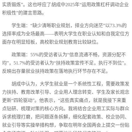
实质锻炼”。这也呼应了胡成中2025年“运用政策杠杆调动企业
积极性”的建言思路。
学生端：“缺少清晰职业规划，择业方向迷茫”以73.3%的
选择率成为全场最高——表明大学生在职业认知和自我定位方
面存在明显短板，高校职业规划教育比较缺位。
政策端：55%的受访者认为“信息流通不畅，资源分配不
均”，51.7%的受访者认为“扶持政策宣传不足，执行不到位”。
反映出存量就业扶持政策在落地执行环节存在不足。
胡成中认为，大学生就业是一个系统性工程，需要政策发
力扶持、教育改革引导、企业用人理念转变、学生及家长观念
更新“四轮驱动”。他表示，“这些真实痛点，就是我接下来重
点钻研、梳理对策的核心方向。我将结合企业用工实际与群众
诉求梳理打磨，把问题逐条拆解，细化配套政策、校企协同、
就业引导等实操举措构想，争取在明年全国两会上提交一份贴