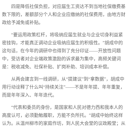
四是降低社保负担，对应届生工资达不到当地社保缴费基
数下限的，差额部分个人和企业应缴纳的社保费用，由地方财
政给予减免或补贴。
“要运用政策杠杆，将吸纳应届生就业与企业切身利益紧
密挂钩，才能真正调动企业吸纳应届生的积极性。”胡成中的
这句话，在今年的调研中也得到了充分印证——开放性问题
中，受访者对企业端政策激励的诉求最为集中，高频关键词
是：税收减免、社保补贴、扩岗补助、培训成本补偿。
从两会建言到一线调研，从“提建议”到“拿数据”，胡成中
用行动诠释了什么叫“持续关注”——不是年年提、年年重复，
而是年年深入、年年迭代。
“代表和委员的身份，是国家和人民对德力西和我本人的
高度认可，必须勤勉履职，方能不负所托。”胡成中始终这样
认为。从温州柳市的家庭作坊，到人民大会堂的议政殿堂；从