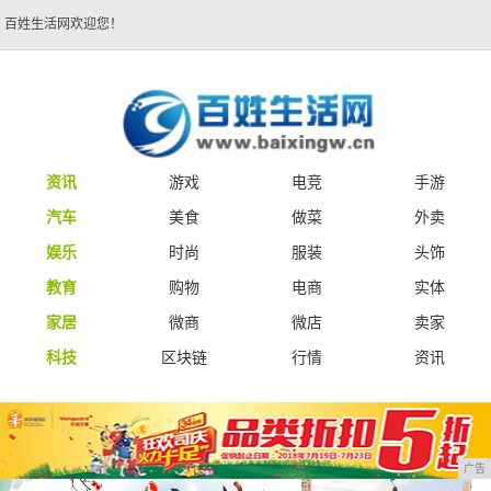
百姓生活网欢迎您！
资讯
游戏
电竞
手游
汽车
美食
做菜
外卖
娱乐
时尚
服装
头饰
教育
购物
电商
实体
家居
微商
微店
卖家
科技
区块链
行情
资讯
广告