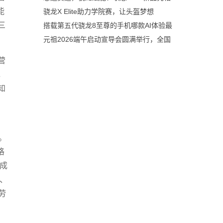
能
骁龙X Elite助力学院赛，让头盔梦想
三
搭载第五代骁龙8至尊的手机哪款AI体验最
元祖2026端午启动宣导会圆满举行，全国
营
，
知
。
格
成
、
劳