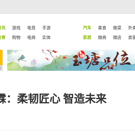
资讯
游戏
电竞
手游
汽车
美食
做菜
外
教育
购物
电商
实体
家居
微商
微店
卖
告
霖：柔韧匠心 智造未来