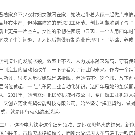
。看着家乡不少农村妇女赋闲在家，她决定带着大家一起做点事情
品坯布生产，但孙霖瞄准的是深加工环节。创业初期难到了骨子
场上更是一片空白。女性的柔韧在困境中显现，一个人用四年时
解决了生计问题，更为她后期做好制造业管理打下了基础，养成
统制造业的发展瓶颈，效率上不去、人力成本越来越高，守着传
生产制造业的自动化改革，一下子看到了行业的未来。作为一个纯
未断过，很多人觉得她就是瞎折腾。但她偏不信这个邪，放下创
层岗位做起，一点点积累工业自动化知识。这四年是她的蛰伏期
。2021年，她创立河北亿契机械科技公司，专门做工业机器人
下，又创立河北兆契智能科技有限公司，始终坚守“捍卫契约，做
方式，就是用行动和结果说话。
化共享工厂，选择电力铁塔这个细分领域，是她深思熟虑的结果。新
核心装备，市场需求持续增长，而衡水故城周边在高端电力铁塔