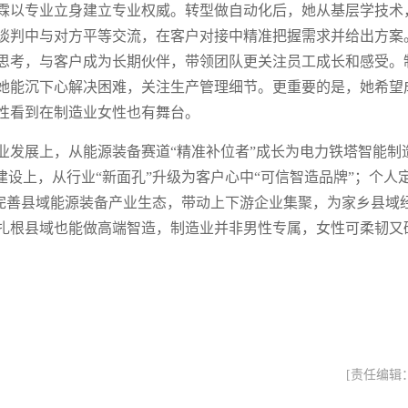
霖以专业立身建立专业权威。转型做自动化后，她从基层学技术
谈判中与对方平等交流，在客户对接中精准把握需求并给出方案
思考，与客户成为长期伙伴，带领团队更关注员工成长和感受。
她能沉下心解决困难，关注生产管理细节。更重要的是，她希望
性看到在制造业女性也有舞台。
业发展上，从能源装备赛道“精准补位者”成长为电力铁塔智能制
建设上，从行业“新面孔”升级为客户心中“可信智造品牌”；个人
，完善县域能源装备产业生态，带动上下游企业集聚，为家乡县域
扎根县域也能做高端智造，制造业并非男性专属，女性可柔韧又
[责任编辑