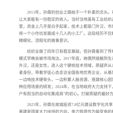
2013年，孙霖的创业之路始于一个朴素的念头
让大家能有一份稳定的收入。当时当地虽有工业纺织
里，资金上几乎是白手起家，技术上都是门外汉，市
将一个小作坊发展成十几人的小工厂。这段经历不仅
精细化、流程化的做事意识。
纺织业做了四年已有稳定基础，但孙霖看到了传
模式早晚会被市场淘汰。2017年底，她偶然接触到
外汉，还是女性，进入这个硬核技术领域，质疑声从
者身份，带着学徒心态走访全国各地优秀企业，从基
一边啃技术硬骨头，一边积累人脉资源、搭建核心团队
种应用场景的研发；2024年，在当地政府大力支持
户有担当的自动化集成商”的初心。打破质疑的最好
2025年，孙霖在故城投资7.8亿元建设数字
基建是国家大力扶持的方向，电力铁塔作为输变电的