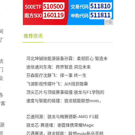
，
广告
间
推荐资讯
了
河北坤铖铱能源装备孙霖：柔韧匠心 智造未
统
迪信通刘东海：跨界智造 洞见未来
门
芬森医疗沈静飞：择一事 终一生
业
飞湖影视传媒叶飞：从K线到银幕
，
顶尖芯片与顶级赛事碰撞:骁龙与F1学院的
各
速度与智能的碰撞：骁龙赋能联想moto，
对客
芯速同源：骁龙与梅赛德斯-AMG F1超
能源
骁龙芯·赛道魂：谢霆锋携荣耀Magic
智
芯遇赛道，骁龙赋能：联想moto新品亮相