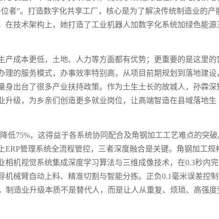
补位者”。打造数字化共享工厂，核心是为了解决传统制造业的产
。在技术架构上，她打造了工业机器人加数字化系统加绿色能源
生产成本更低，土地、人力等方面都有优势；更重要的是这里的
办理的服务模式，办事效率特别高，从项目前期规划到落地建设
量身出台了很多产业扶持政策。作为土生土长的故城人，孙霖深
业升级，为乡亲们创造更多就业岗位，让高端智造在县域落地生
本降低75%，这得益于各系统协同配合及角钢加工工艺难点的突破
上ERP管理系统全流程管控，三者深度融合是关键。角钢加工规
相机视觉系统集成深度学习算法与三维成像技术，在0.3秒内完
机械臂自动上料、精准切割与智能分拣。正负0.1毫米误差控制
认为，制造业升级本质不是替代人，而是让人从重复、烦琐、高强度