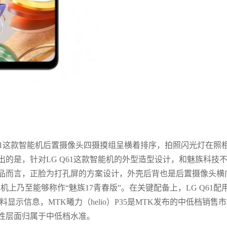
Q61这款智能机后置摄像头四摄摸组呈横着排序，拍照闪光灯在照
的是，针对LG Q61这款智能机的外型造型设计，和魅族科技
产品而言，正脸为打孔屏的方案设计，外壳后背也是后置摄像头横
机上乃至能够称作“魅族17青春版”。在关键配备上，LG Q61配
材料显示信息，MTK曦力（helio）P35是MTK发布的中低档销售
特性层面归属于中低档水准。