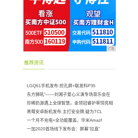
广告
推荐资讯
LGQ61手机发布:挖孔屏+联发科P35
东方狮吼”——刘湘子爱心义演专场音乐会在
珍稀奶源遇上全球智慧，金领冠睿护草饲亮相
黑莓安卓新机发布:主打安全牌,疑为TCL
一个月不充电+全功能覆盖，华米Amazf
一加2020首场线下发布会：屏幕“拉直”