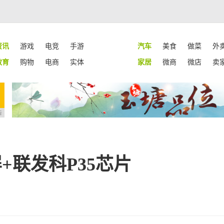
资讯
游戏
电竞
手游
汽车
美食
做菜
外
教育
购物
电商
实体
家居
微商
微店
卖
告
屏+联发科P35芯片