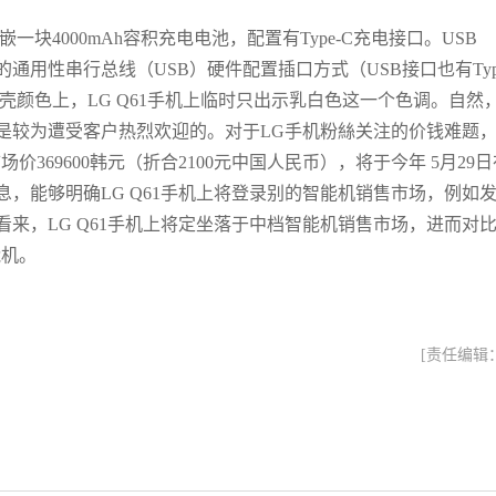
一块4000mAh容积充电电池，配置有Type-C充电接口。USB
新升级的通用性串行总线（USB）硬件配置插口方式（USB接口也有Typ
。在外壳颜色上，LG Q61手机上临时只出示乳白色这一个色调。自然
是较为遭受客户热烈欢迎的。对于LG手机粉絲关注的价钱难题
价369600韩元（折合2100元中国人民币），将于今年 5月29日
，能够明确LG Q61手机上将登录别的智能机销售市场，例如
来，LG Q61手机上将定坐落于中档智能机销售市场，进而对
能机。
[责任编辑