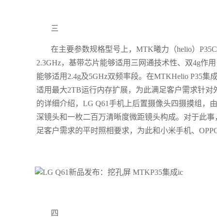
三
在主要参数规格型号上，MTK曦力（helio）P35C
2.3GHz，基带芯片能够适用三网通技术性、双4g作用
能够适用2.4g及5GHz双频率段。在MTKHelio P3
适用最大2TB运行内存扩展，为此满足客户需求针对
的详细介绍，LG Q61手机上后置摄像头四摄摸组，
深镜头和一枚二百万清晰度微距镜头构成。对于此事，
足客户需求的平时照相要求，为此和小米手机、OPPO
四