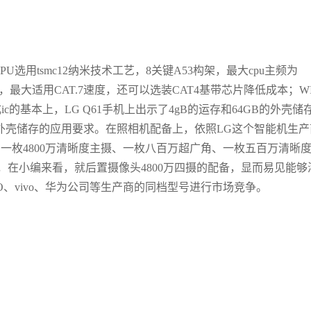
PU选用tsmc12纳米技术工艺，8关键A53构架，最大cpu主频为
，最大适用CAT.7速度，还可以选装CAT4基带芯片降低成本；WI
5集成ic的基本上，LG Q61手机上出示了4gB的运存和64GB的外壳储
外壳储存的应用要求。在照相机配备上，依照LG这个智能机生产
由一枚4800万清晰度主摄、一枚八百万超广角、一枚五百万清晰
在小编来看，就后置摄像头4800万四摄的配备，显而易见能够
、vivo、华为公司等生产商的同档型号进行市场竞争。