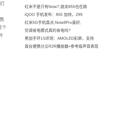
。打
红米不是只有Note7,骁龙855也在路
iQOO 手机发布：855 加持，299
售
红米5G手机盘点,Note8Pro虽好,
这个
空调省电模式真的省电吗?
外
黑加手环1S评测：AMOLED彩屏，支持
首台便携分立R2R播放器+参考级声音表现