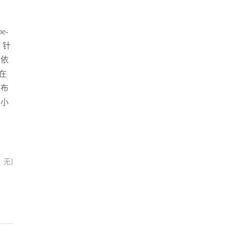
e-
，针
，依
在
发布
比小
：无]