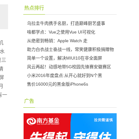
热点排行
乌拉圭牛肉携手名厨，打造巅峰厨艺盛事
啥都学点：Vue之使用Vue UI可视化
从绝密到畅销：Apple Watch 走
机
助力白衣战士奋战一线，常笑健康积极捐赠物
了水
简单一个设置，解决MIUI10在非全面屏
是三
风云再起！动感地带5G校园先锋赛安徽赛区
清
小米2016年度盘点:从开心就好到N个黑
屏
售价16000元的黑金版iPhone6s
月
有一
广告