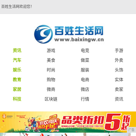
百姓生活网欢迎您！
资讯
游戏
电竞
手游
汽车
美食
做菜
外卖
娱乐
时尚
服装
头饰
教育
购物
电商
实体
家居
微商
微店
卖家
科技
区块链
行情
资讯
广告