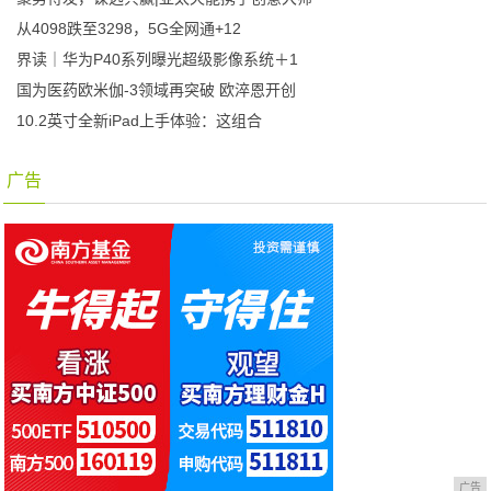
从4098跌至3298，5G全网通+12
界读｜华为P40系列曝光超级影像系统＋1
国为医药欧米伽-3领域再突破 欧淬恩开创
10.2英寸全新iPad上手体验：这组合
广告
广告