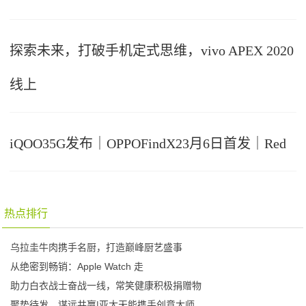
探索未来，打破手机定式思维，vivo APEX 2020
线上
iQOO35G发布｜OPPOFindX23月6日首发｜Red
热点排行
乌拉圭牛肉携手名厨，打造巅峰厨艺盛事
从绝密到畅销：Apple Watch 走
助力白衣战士奋战一线，常笑健康积极捐赠物
聚势待发，谋远共赢|亚太天能携手创意大师