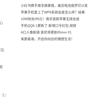
小红书携手南孚搞事情，废旧电池竟然可以变
苹果手机爱上了WP8系统会是怎么样？结果
10W快充/99元！南孚首款苹果无线充成
心
手机QQ6.1更新了,新增口令红包,视频
A口人像新镜 索尼将更新85mm f/1
来那香海，开启你向往的理想生活！
成功
来
：无]