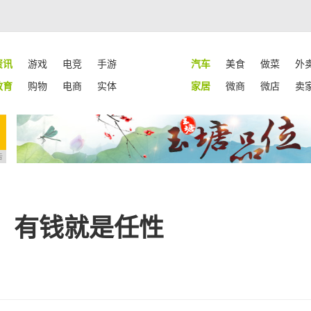
资讯
游戏
电竞
手游
汽车
美食
做菜
外
教育
购物
电商
实体
家居
微商
微店
卖
告
会，有钱就是任性