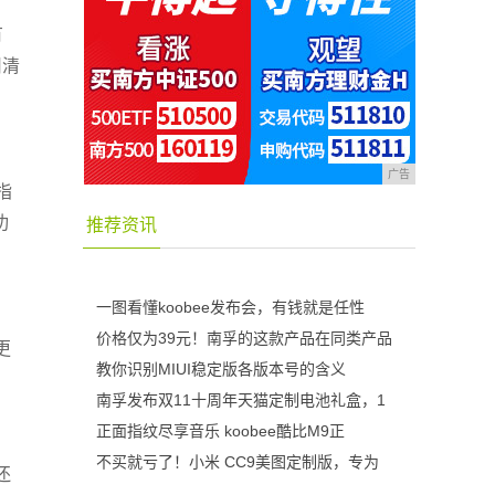
有
旧清
广告
指
功
推荐资讯
一图看懂koobee发布会，有钱就是任性
价格仅为39元！南孚的这款产品在同类产品
更
教你识别MIUI稳定版各版本号的含义
南孚发布双11十周年天猫定制电池礼盒，1
正面指纹尽享音乐 koobee酷比M9正
不买就亏了！小米 CC9美图定制版，专为
还