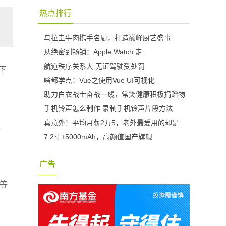
热点排行
乌拉圭牛肉携手名厨，打造巅峰厨艺盛事
从绝密到畅销：Apple Watch 走
航道秩序关系大 无证驾驶受处罚
下
啥都学点：Vue之使用Vue UI可视化
助力白衣战士奋战一线，常笑健康积极捐赠物
手机铃声怎么制作 录制手机铃声片段方法
真意外！平均月薪2万5，老外最爱用的却是
元
7.2寸+5000mAh，高颜值国产旗舰
。
广告
等