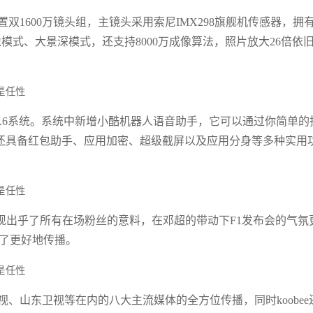
后置双1600万镜头组，主镜头采用索尼IMX298旗舰机传感器，拥
像模式、大景深模式，还支持8000万成像算法，照片放大26倍依
OS 7.6系统。系统中新增小酷机器人语音助手，它可以通过你简单的
.6中还具备红包助手、应用加密、超级截屏以及应用分身等多种实用
现出乎了所有在场粉丝的意料，在邓超的带动下F1发布会的气氛
有了更好地传播。
徽卫视、山东卫视等在内的八大主流媒体的全方位传播，同时koobee