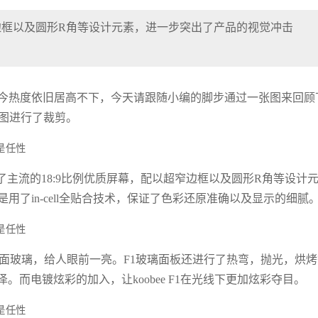
窄边框以及圆形R角等设计元素，进一步突出了产品的视觉冲击
过去但至今热度依旧居高不下，今天请跟随小编的脚步通过一张图来回顾
长图进行了裁剪。
了主流的18:9比例优质屏幕，配以超窄边框以及圆形R角等设计
用了in-cell全贴合技术，保证了色彩还原准确以及显示的细腻
曲面玻璃，给人眼前一亮。F1玻璃面板还进行了热弯，抛光，烘烤
而电镀炫彩的加入，让koobee F1在光线下更加炫彩夺目。