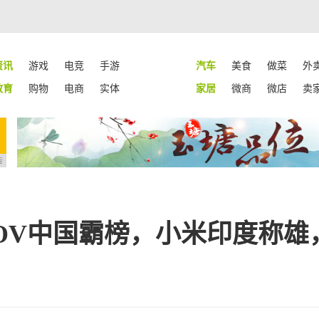
资讯
游戏
电竞
手游
汽车
美食
做菜
外
教育
购物
电商
实体
家居
微商
微店
卖
告
OV中国霸榜，小米印度称雄