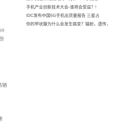
手机产业创新技术大会-谁将会受益？!
IDC发布中国5G手机出货量报告 三星占
你的甲状腺为什么会发生癌变？辐射，遗传，
S9
份
热销
。
榜
，