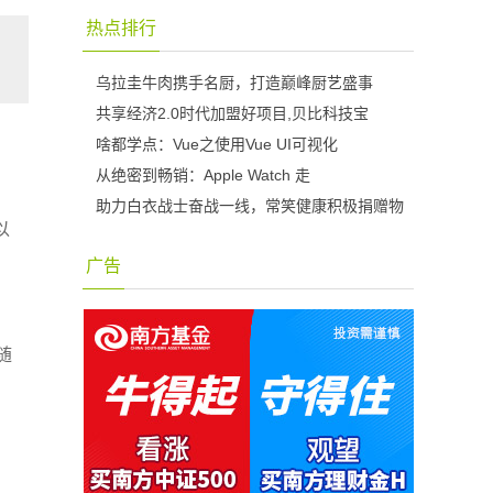
热点排行
乌拉圭牛肉携手名厨，打造巅峰厨艺盛事
共享经济2.0时代加盟好项目,贝比科技宝
啥都学点：Vue之使用Vue UI可视化
从绝密到畅销：Apple Watch 走
助力白衣战士奋战一线，常笑健康积极捐赠物
以
广告
随