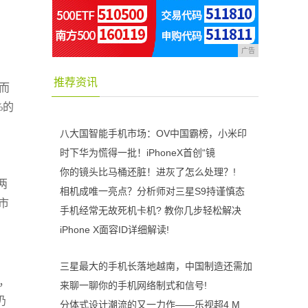
广告
推荐资讯
。而
%的
八大国智能手机市场：OV中国霸榜，小米印
时下华为慌得一批！iPhoneX首创“镜
你的镜头比马桶还脏！进灰了怎么处理？!
两
相机成唯一亮点？分析师对三星S9持谨慎态
市
手机经常无故死机卡机? 教你几步轻松解决
iPhone X面容ID详细解读!
三星最大的手机长落地越南，中国制造还需加
%，
来聊一聊你的手机网络制式和信号!
仍
分体式设计潮流的又一力作——乐视超4 M