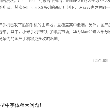
CounterPoint的报告中指出，iPhone XR成为全球不少
致。其次在iPhone XS系列的高价压制下，消费者也更倾向
产手机已攻下热销手机的主阵地，且覆盖高中低端。另外，国产
。其中，小米手机“统领”了印度市场，华为Mate20进入部分
竞争力的国产手机将更多攻城略地。
[责任编辑
机型中字体粗大问题！