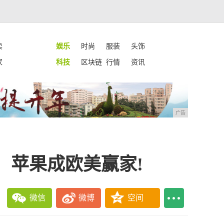
卖
娱乐
时尚
服装
头饰
家
科技
区块链
行情
资讯
广告
，苹果成欧美赢家!
微信
微博
空间