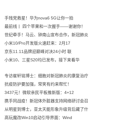
手残党救星！华为nova6 5G让你一拍
最前线丨 四个苹果和一次握手——谢谢你！
世纪牵手！马云、钟南山宣布合作，新冠肺炎
小米10/Pro开发版火速赶来：2月17
京东11.11品牌迎巅峰对决24小时 联
小米10、三星S20均已发布，接下来看华
专访崔轩铭博士：细胞对新冠肺炎的康复治疗
抗疫防护要加强，常笑有约来帮忙！
3437元！微软亲民平板推新版：4+12
携手同战疫！新冠体外脏器支持网络研讨会召
从明星到博士，亚太天能形象升级背后藏了什
高玩魔改Win10启动引导界面：Wind