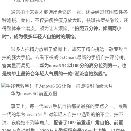
通常拍十来张才能选出合适的一张，还要经过修图软件各
种滤镜、美化，不仅要瘦脸瘦身放大眼，祛斑祛痘祛皱纹，还
得整体来个磨皮，颇为让人烦恼。
“拍照五分钟，修图两小
时”，成为很多年轻人自拍时的烦恼。
很多人把精力放到了修图上，却忘了精心挑选一款专攻自
拍的强大手机。去看下权威DxOmark最新的手机自拍评分榜，
答案显而易见——
华为nova6 5G以100分的高分位列第一，也
是榜单上最符合年轻人气质的一款“潮流自拍旗舰”。
华为nova6 5G前置双摄
事实上，每一代nova手机自拍都是最强的卖点之一。最新
一代的华为nova6 5G针对年轻人自拍中遇到的拍不全、拍不
清、夜晚拍不到等痛点，
配备了105°前置超广角自拍、前置
3200万自动对焦、3200万人像超级夜景2.0三大功能
，以充分