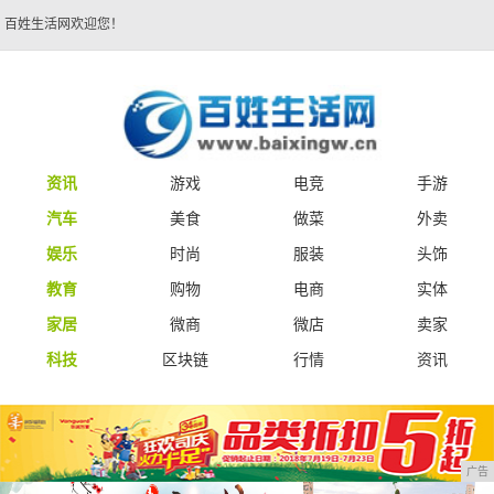
百姓生活网欢迎您！
资讯
游戏
电竞
手游
汽车
美食
做菜
外卖
娱乐
时尚
服装
头饰
教育
购物
电商
实体
家居
微商
微店
卖家
科技
区块链
行情
资讯
广告