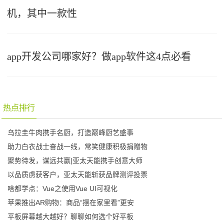
机，其中一款性
app开发公司哪家好？做app软件这4点必看
热点排行
乌拉圭牛肉携手名厨，打造巅峰厨艺盛事
助力白衣战士奋战一线，常笑健康积极捐赠物
聚势待发，谋远共赢|亚太天能携手创意大师
以品质虏获客户，亚太天能斩获品牌测评投票
啥都学点：Vue之使用Vue UI可视化
苹果推出AR购物：商品“摆在家里看”更安
平板屏幕越大越好？聊聊如何选个好平板