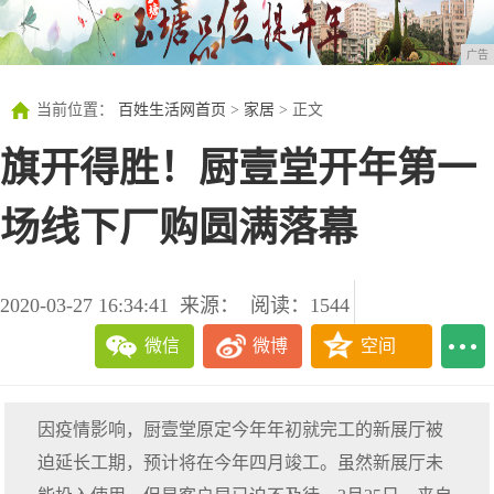
广告
当前位置：
百姓生活网首页
>
家居
> 正文
旗开得胜！厨壹堂开年第一
场线下厂购圆满落幕
2020-03-27 16:34:41
来源：
阅读：1544
微信
微博
空间
因疫情影响，厨壹堂原定今年年初就完工的新展厅被
迫延长工期，预计将在今年四月竣工。虽然新展厅未