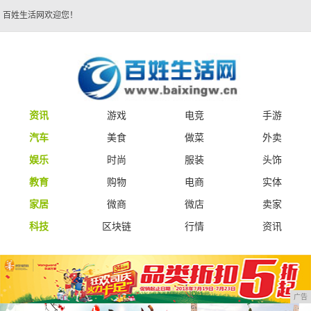
百姓生活网欢迎您！
资讯
游戏
电竞
手游
汽车
美食
做菜
外卖
娱乐
时尚
服装
头饰
教育
购物
电商
实体
家居
微商
微店
卖家
科技
区块链
行情
资讯
广告