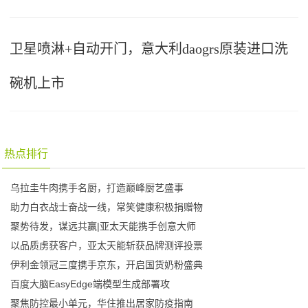
卫星喷淋+自动开门，意大利daogrs原装进口洗
碗机上市
热点排行
乌拉圭牛肉携手名厨，打造巅峰厨艺盛事
助力白衣战士奋战一线，常笑健康积极捐赠物
聚势待发，谋远共赢|亚太天能携手创意大师
以品质虏获客户，亚太天能斩获品牌测评投票
伊利金领冠三度携手京东，开启国货奶粉盛典
百度大脑EasyEdge端模型生成部署攻
聚焦防控最小单元，华住推出居家防疫指南