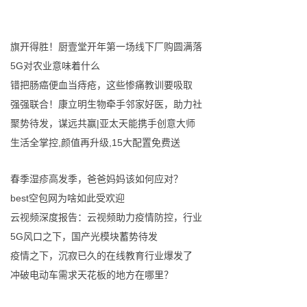
旗开得胜！厨壹堂开年第一场线下厂购圆满落
5G对农业意味着什么
错把肠癌便血当痔疮，这些惨痛教训要吸取
强强联合！康立明生物牵手邻家好医，助力社
聚势待发，谋远共赢|亚太天能携手创意大师
生活全掌控,颜值再升级,15大配置免费送
春季湿疹高发季，爸爸妈妈该如何应对？
best空包网为啥如此受欢迎
云视频深度报告：云视频助力疫情防控，行业
5G风口之下，国产光模块蓄势待发
疫情之下，沉寂已久的在线教育行业爆发了
冲破电动车需求天花板的地方在哪里？