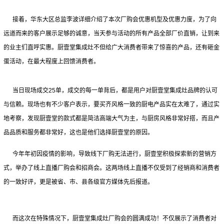
接着，华东大区总监李波详细介绍了本次厂购会优惠机型及优惠力度，为了向
远道而来的客户展示足够的诚意，当天参与活动的所有产品全部厂价直销，让到来
的业主们直呼实惠。厨壹堂集成灶不但给广大消费者带来了惊喜的产品，还有砸金
蛋活动，在最大程度上回馈消费者。
当日现场成交25单，成交的每一单背后，都是用户对厨壹堂集成灶品牌的认可
与信赖。现场也有不少客户表示，要买齐风格一致的厨电产品实在太难了，通过实
地考察，发现厨壹堂的款式都是简洁高端大气为主，与厨房风格非常好搭，而且产
品品质和服务都非常好，这也是他们选择厨壹堂的原因。
今年年初因疫情的影响，导致线下厂购无法进行，厨壹堂积极探索新的营销方
式，举办了线上直播厂购会和招商会。这两场线上直播不仅受到了经销商和消费者
的一致好评，更是被省、市、县各级官方媒体先后报道。
而这次在特殊情况下，厨壹堂集成灶厂购会的圆满成功！不仅展示了消费者对