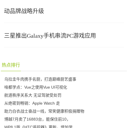
动品牌战略升级
三星推出Galaxy手机串流PC游戏应用
热点排行
乌拉圭牛肉携手名厨，打造巅峰厨艺盛事
啥都学点：Vue之使用Vue UI可视化
航道秩序关系大 无证驾驶受处罚
从绝密到畅销：Apple Watch 走
助力白衣战士奋战一线，常笑健康积极捐赠物
博越7月卖了16883台，能保住前10，
WP8.1版《HTC遥控器》更新，增加学