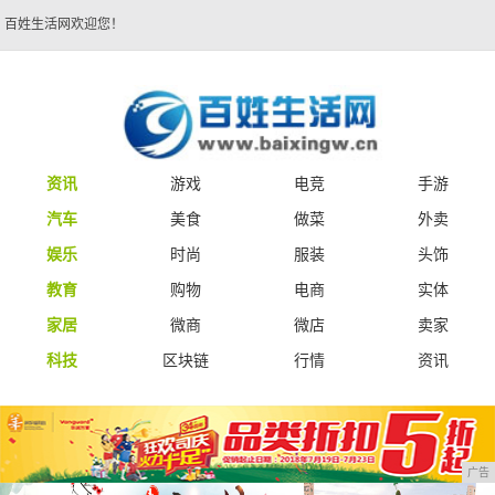
百姓生活网欢迎您！
资讯
游戏
电竞
手游
汽车
美食
做菜
外卖
娱乐
时尚
服装
头饰
教育
购物
电商
实体
家居
微商
微店
卖家
科技
区块链
行情
资讯
广告