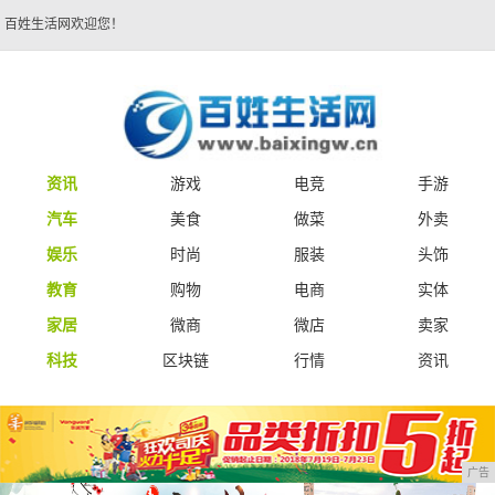
百姓生活网欢迎您！
资讯
游戏
电竞
手游
汽车
美食
做菜
外卖
娱乐
时尚
服装
头饰
教育
购物
电商
实体
家居
微商
微店
卖家
科技
区块链
行情
资讯
广告