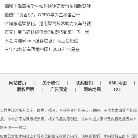
揭秘上海高校学生如何快速研发汽车辅助驾驶
最热门“真香机”，OPPO华为三星各占一
仓储搬运智慧化，运用智驾技术助力叉车驾驶
官宣！宝马确认纯电动7系即将到来！下一代
不会清理iphone缓存垃圾？马上使用这
三年40款新车落地中国！2018年宝马在
网站首页
|
关于我们
|
联系我们
|
XML地图
|
版权声明
|
广告预定
|
网站地图
TXT
百姓生活网所有文字、图片、视频、音频等资料均来自互联网，不代表本站赞同其观
点，本站亦不为其版权负责。相关作品的原创性、文中陈述文字以及内容数据庞杂本
站无法一一核实，
如果您发现本网站上有侵犯您的合法权益的内容，请联系我们，本网站将立即予以删