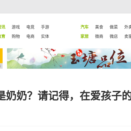
资讯
游戏
电竞
手游
汽车
美食
做菜
外
教育
购物
电商
实体
家居
微商
微店
卖
告
是奶奶？请记得，在爱孩子