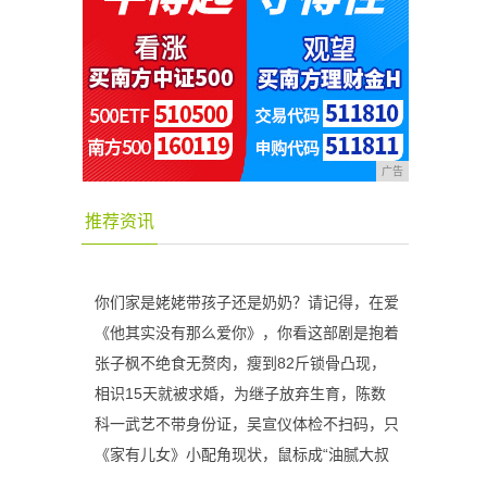
广告
推荐资讯
。
你们家是姥姥带孩子还是奶奶？请记得，在爱
《他其实没有那么爱你》，你看这部剧是抱着
张子枫不绝食无赘肉，瘦到82斤锁骨凸现，
相识15天就被求婚，为继子放弃生育，陈数
科一武艺不带身份证，吴宣仪体检不扫码，只
《家有儿女》小配角现状，鼠标成“油腻大叔