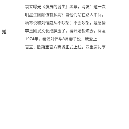
袁立曝光《演员的诞生》黑幕，网友：这一次
明星生图颜值有多高？当他们站在路人中间，
杨幂说和刘恺威从不吵架：不会吵架，是感情
，她
李玉刚发文长成胖玉了，得开始锻炼去，网友
1974年，秦汉对怀孕8月妻子说：我爱上
官宣：欧斯宝官方商城正式上线，四重豪礼享