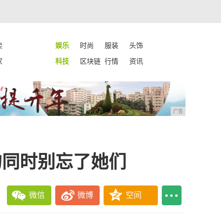
卖
娱乐
时尚
服装
头饰
家
科技
区块链
行情
资讯
广告
的同时别忘了她们
微信
微博
空间