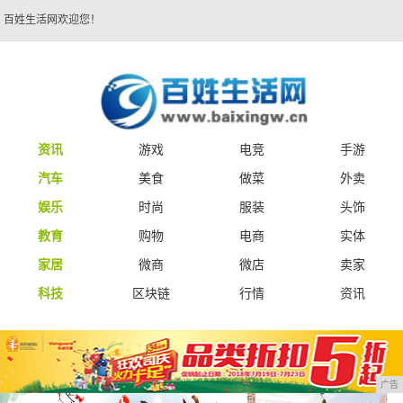
百姓生活网欢迎您！
资讯
游戏
电竞
手游
汽车
美食
做菜
外卖
娱乐
时尚
服装
头饰
教育
购物
电商
实体
家居
微商
微店
卖家
科技
区块链
行情
资讯
广告