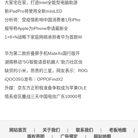
大家宅在家，打造Intel全能型电脑助游
新iPadPro将使用全新miniLED
分析师：受疫情影响中国消费者1月iPho
报导称Apple为iPhone申请最新全
1+8+N战略下家庭网络承担者华为首款W
华为第二款折叠屏手机MateXs国行版开
湖南移动“5G智能语音机器人”助力社区信
缺货的小米，昂贵的三星，网友表示：ROG
iQOO35G发布｜OPPOFindX2
外媒：京东方正积极准备争取成为苹果OLE
情系疫区鏖战三天中国电信广东10000号
网站首页
|
关于我们
|
联系我们
|
老板地图
|
版权声明
|
广告预定
|
网站地图