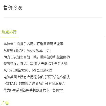
售价今晚
热点排行
乌拉圭牛肉携手名厨，打造巅峰厨艺盛事
从绝密到畅销：Apple Watch 走
助力白衣战士奋战一线，常笑健康积极捐赠物
聚势待发，谋远共赢|亚太天能携手创意大师
从4098跌至3298，5G全网通+12
电脑桌面上所有应用程序都打不开该怎么解决
《GTA5》的车辆会没油吗？长时间驾驶会
华为P40系列首款手机欧洲发布，售价22
广告