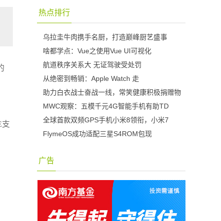
热点排行
乌拉圭牛肉携手名厨，打造巅峰厨艺盛事
啥都学点：Vue之使用Vue UI可视化
航道秩序关系大 无证驾驶受处罚
的
从绝密到畅销：Apple Watch 走
助力白衣战士奋战一线，常笑健康积极捐赠物
MWC观察：五模千元4G智能手机有助TD
全球首款双频GPS手机小米8领衔，小米7
E支
FlymeOS成功适配三星S4ROM包现
广告