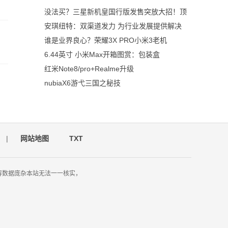
没法买？三星新机皇国行版发售突放大招！顶
安琪纽特：双渠道发力 为行业发展提供解决
谁是业界良心？荣耀3X PRO小米3老机
6.44英寸 小米Max开箱图赏：包装盒
红米Note8/pro+Realme升级
nubiaX6游弋三国之秘技
|
网站地图
TXT
容数据庞杂本站无法一一核实，