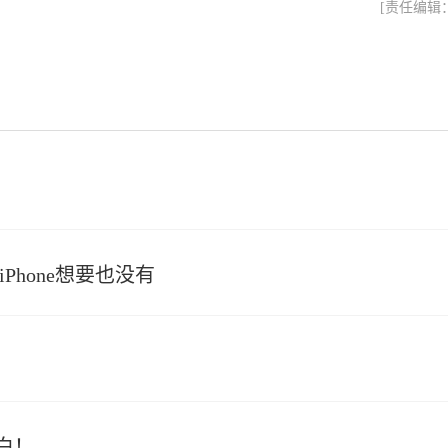
[责任编辑
hone想要也没有
白！