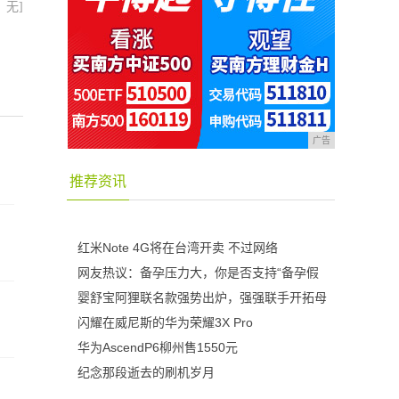
：无]
广告
推荐资讯
红米Note 4G将在台湾开卖 不过网络
网友热议：备孕压力大，你是否支持“备孕假
婴舒宝阿狸联名款强势出炉，强强联手开拓母
闪耀在威尼斯的华为荣耀3X Pro
华为AscendP6柳州售1550元
纪念那段逝去的刷机岁月