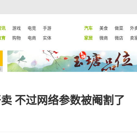
资讯
游戏
电竞
手游
汽车
美食
做菜
外
教育
购物
电商
实体
家居
微商
微店
卖
告
湾开卖 不过网络参数被阉割了