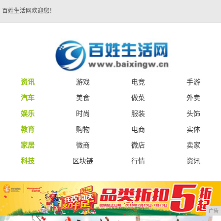
百姓生活网欢迎您！
资讯
游戏
电竞
手游
汽车
美食
做菜
外卖
娱乐
时尚
服装
头饰
教育
购物
电商
实体
家居
微商
微店
卖家
科技
区块链
行情
资讯
广告