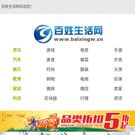
百姓生活网欢迎您！
资讯
游戏
电竞
手游
汽车
美食
做菜
外卖
娱乐
时尚
服装
头饰
教育
购物
电商
实体
家居
微商
微店
卖家
科技
区块链
行情
资讯
广告