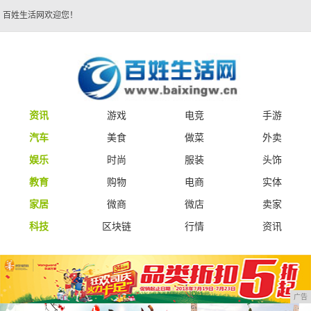
百姓生活网欢迎您！
资讯
游戏
电竞
手游
汽车
美食
做菜
外卖
娱乐
时尚
服装
头饰
教育
购物
电商
实体
家居
微商
微店
卖家
科技
区块链
行情
资讯
广告