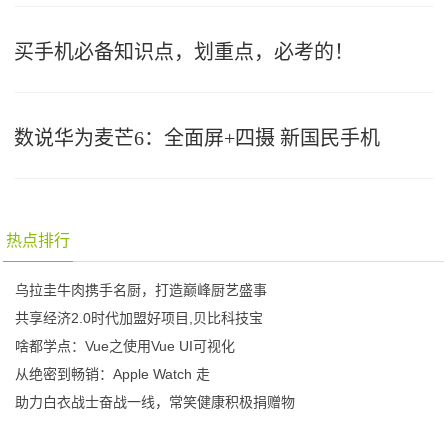
买手机必备知识点，划重点，必考的！
数说华为麦芒6：全面屏+四摄 新国民手机
热点排行
乌拉圭牛肉携手名厨，打造巅峰厨艺盛事
共享经济2.0时代加盟好项目,贝比科技宝
啥都学点：Vue之使用Vue UI可视化
从绝密到畅销：Apple Watch 走
助力白衣战士奋战一线，常笑健康积极捐赠物