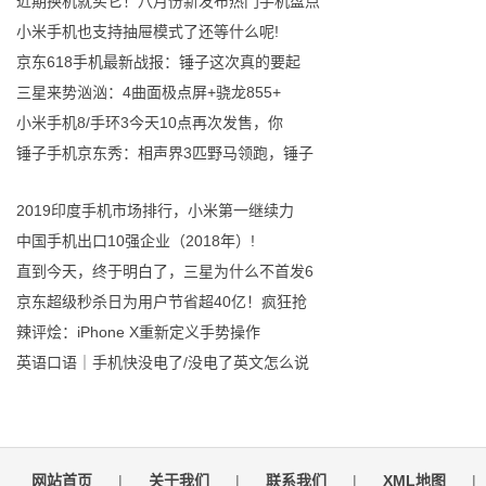
近期换机就买它！八月份新发布热门手机盘点
小米手机也支持抽屉模式了还等什么呢!
京东618手机最新战报：锤子这次真的要起
三星来势汹汹：4曲面极点屏+骁龙855+
小米手机8/手环3今天10点再次发售，你
锤子手机京东秀：相声界3匹野马领跑，锤子
2019印度手机市场排行，小米第一继续力
中国手机出口10强企业（2018年）!
直到今天，终于明白了，三星为什么不首发6
京东超级秒杀日为用户节省超40亿！疯狂抢
辣评烩：iPhone X重新定义手势操作
英语口语｜手机快没电了/没电了英文怎么说
网站首页
|
关于我们
|
联系我们
|
XML地图
|