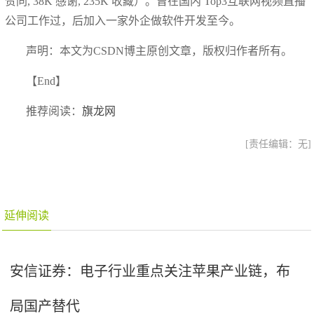
赞同, 38K 感谢, 235K 收藏）。曾在国内 Top3互联网视频直播
公司工作过，后加入一家外企做软件开发至今。
声明：本文为CSDN博主原创文章，版权归作者所有。
【End】
推荐阅读：
旗龙网
[责任编辑：无]
延伸阅读
安信证券：电子行业重点关注苹果产业链，布
局国产替代