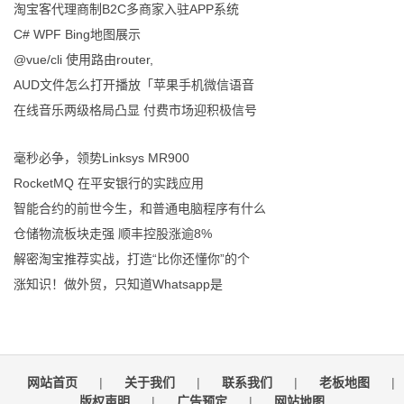
淘宝客代理商制B2C多商家入驻APP系统
C# WPF Bing地图展示
@vue/cli 使用路由router,
AUD文件怎么打开播放「苹果手机微信语音
在线音乐两级格局凸显 付费市场迎积极信号
毫秒必争，领势Linksys MR900
RocketMQ 在平安银行的实践应用
智能合约的前世今生，和普通电脑程序有什么
仓储物流板块走强 顺丰控股涨逾8%
解密淘宝推荐实战，打造“比你还懂你”的个
涨知识！做外贸，只知道Whatsapp是
网站首页
|
关于我们
|
联系我们
|
老板地图
|
版权声明
|
广告预定
|
网站地图