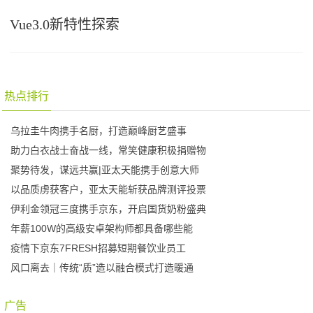
Vue3.0新特性探索
热点排行
乌拉圭牛肉携手名厨，打造巅峰厨艺盛事
助力白衣战士奋战一线，常笑健康积极捐赠物
聚势待发，谋远共赢|亚太天能携手创意大师
以品质虏获客户，亚太天能斩获品牌测评投票
伊利金领冠三度携手京东，开启国货奶粉盛典
年薪100W的高级安卓架构师都具备哪些能
疫情下京东7FRESH招募短期餐饮业员工
风口离去｜传统“质”造以融合模式打造暖通
广告