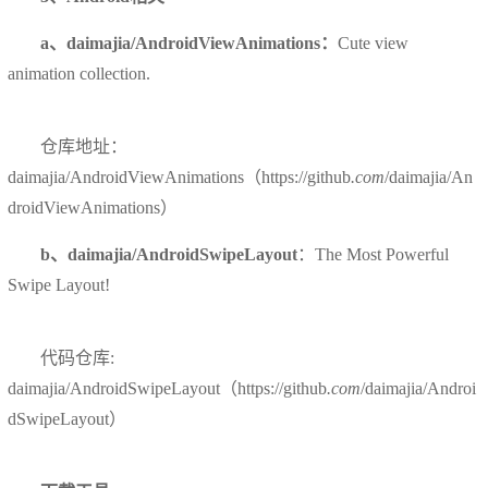
a、daimajia/AndroidViewAnimations：
Cute view
animation collection.
仓库地址：
daimajia/AndroidViewAnimations（https://github
.com
/daimajia/An
droidViewAnimations）
b、daimajia/AndroidSwipeLayout
：The Most Powerful
Swipe Layout!
代码仓库:
daimajia/AndroidSwipeLayout（https://github
.com
/daimajia/Androi
dSwipeLayout）