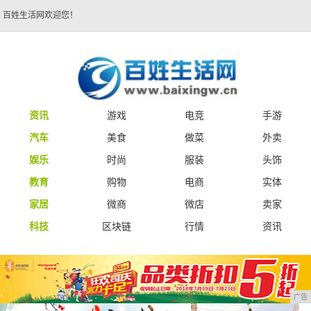
百姓生活网欢迎您！
资讯
游戏
电竞
手游
汽车
美食
做菜
外卖
娱乐
时尚
服装
头饰
教育
购物
电商
实体
家居
微商
微店
卖家
科技
区块链
行情
资讯
广告