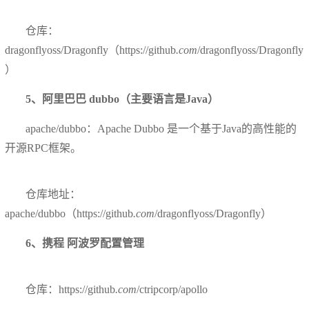
仓库：
dragonflyoss/Dragonfly（https://github
.com
/dragonflyoss/Dragonfly
）
5、阿里巴巴 dubbo（主要语言是Java）
apache/dubbo：Apache Dubbo 是一个基于Java的高性能的
开源RPC框架。
仓库地址：
apache/dubbo（https://github
.com
/dragonflyoss/Dragonfly）
6、携程 阿波罗配置管理
仓库：https://github
.com
/ctripcorp/apollo