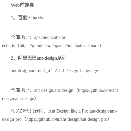
Web前端类
1、百度Echarts
仓库地址：apache/incubator-
echarts（https://github
.com
/apache/incubator-echarts）
2、阿里巴巴ant-design系列
ant-design/ant-design：A UI Design Language
仓库地址：ant-design/ant-design（https://github
.com
/ant-
design/ant-design）
相关的代码仓库：Ant Design like a Pro!ant-design/ant-
design-pro（https://github
.com
/ant-design/ant-design-pro）